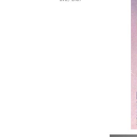
GAGA：ON THE
EDGE