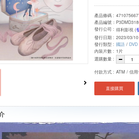
產品條碼 :
471075667
產品編號：
P3DMD318
發行公司 :
得利影視 (
發行日期 :
2023/03/10
發行類型 :
國語
/
DVD
內裝片數 :
1片
選購數量 :
付款方式 :
ATM
/
信用
直接購買
介