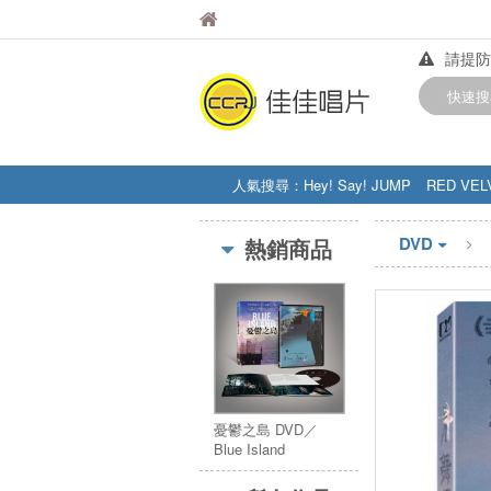
佳佳唱片
佳佳唱片
請提防
【中華
快速搜
訂購金額
人氣搜尋：
Hey! Say! JUMP
RED VEL
STRAY KIDS
盧廣仲
周杰伦
DVD
熱銷商品
憂鬱之島 DVD／
Blue Island