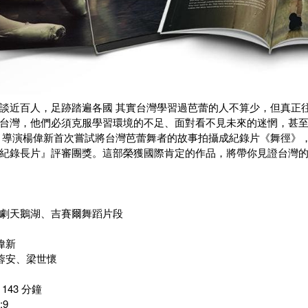
談近百人，足跡踏遍各國 其實台灣學習過芭蕾的人不算少，但真正
台灣，他們必須克服學習環境的不足、面對看不見未來的迷惘，甚
 導演楊偉新首次嘗試將台灣芭蕾舞者的故事拍攝成紀錄片《舞徑》，並
紀錄長片』評審團獎。這部榮獲國際肯定的作品，將帶你見證台灣
劇天鵝湖、吉賽爾舞蹈片段
偉新
蓉安、梁世懷
143 分鐘
:9