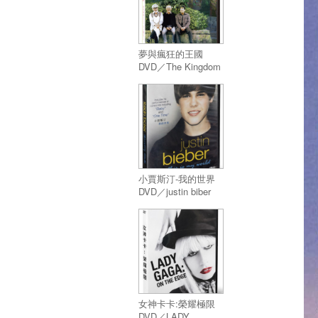
夢與瘋狂的王國
DVD／The Kingdom
of Dreams and
Madness
小賈斯汀-我的世界
DVD／justin biber
this is my world
女神卡卡:榮耀極限
DVD／LADY