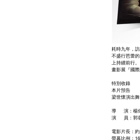
耗時九年，訪
不盛行芭蕾的
上持續前行。
畫影展『國際
特別收錄
本片預告
梁世懷演出舞
導 演：楊
演 員：
郭
電影片長：約 
螢幕比例：16