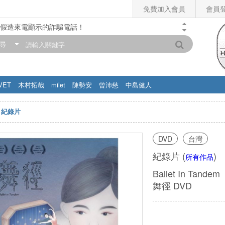
免費加入會員
會員
假造來電顯示的詐騙電話！
門市營業時間調整公告】
尋
滿200元，即享免運優惠!! 詳情>>
VET
木村拓哉
milet
陳勢安
曾沛慈
中島健人
紀錄片
DVD
台灣
紀錄片
(
)
所有作品
Ballet In Tandem
舞徑 DVD