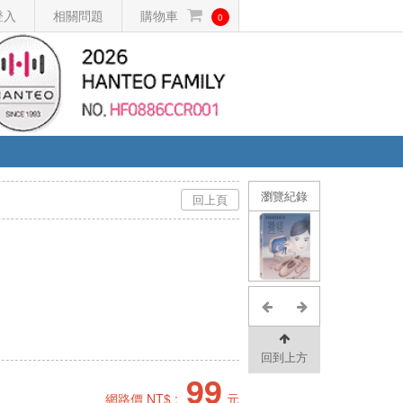
登入
相關問題
購物車
0
瀏覽紀錄
回上頁
回到上方
99
網路價 NT$ :
元