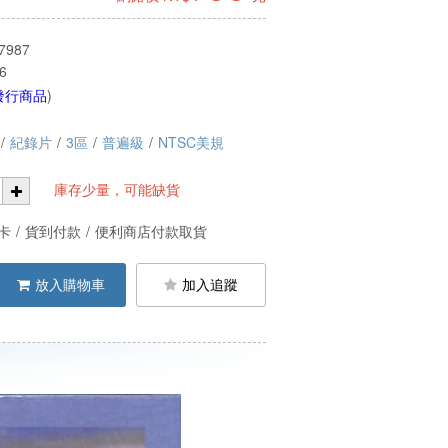
7987
6
發行商品
)
/
紀錄片
/
3區
/
普遍級
/
NTSC美規
庫存少量，可能缺貨
卡
/
貨到付款
/
便利商店付款取貨
放入購物車
加入追蹤