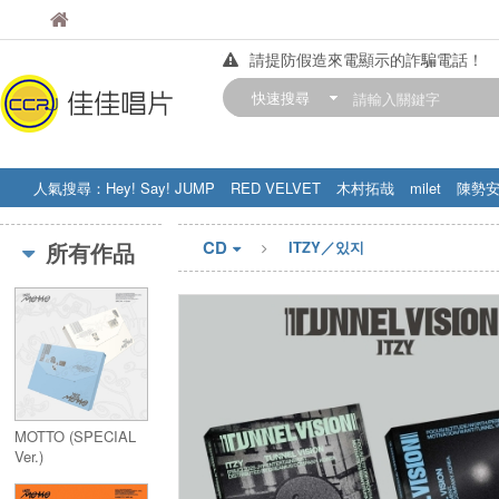
佳佳唱片
佳佳唱片
請提防假造來電顯示的詐騙電話！
【中華門市營業時間調整公告】
快速搜尋
訂購金額滿200元，即享免運優惠!! 詳
人氣搜尋：
Hey! Say! JUMP
RED VELVET
木村拓哉
milet
陳勢
STRAY KIDS
盧廣仲
周杰伦
CD
所有作品
ITZY／있지
MOTTO (SPECIAL
Ver.)