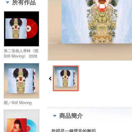
所有作品
第二張個人專輯《開
Still Moving》 2026
血紅實體彩膠
《開》心慶祝版
開／Still Moving
商品簡介
歌唱是一種聲音的舞蹈