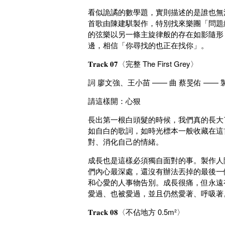
看似詭譎的數學題，實則描述的是誰也無
首歌由陳建騏製作，特別找來樂團「問題
的弦樂以另一條主旋律般的存在如影隨形
邊，相信「你尋找的也正在找你」。
𝐓𝐫𝐚𝐜𝐤 𝟎𝟕〈完整 The First Grey〉
詞 廖文強、王小苗 —— 曲 蔡旻佑 —— 
請這樣開：心狠
長出第一根白頭髮的時候，我們真的長大
如自白的歌詞，如時光標本一般收藏在這
對、消化自己的情緒。
成長也是這樣必須獨自面對的事。製作人
們內心最深處，還沒有辦法丟掉的最後一
和心愛的人事物告別。成長很痛，但永遠
愛過、也被愛過，並且仍然愛著、呼吸著
𝐓𝐫𝐚𝐜𝐤 𝟎𝟖〈不佔地方 0.5m²〉