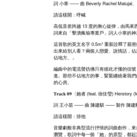
詞 小寒 —— 曲 Beverly Rachel Mat
請這樣開：呼喊
高低音差跨越 13 度的揪心旋律，由馬來西亞的雙人
詞來自「擊潰佩瑜專業戶」詞人小寒的神
這首歌的英文名字 0.5m² 重新詮釋
出來給別人看？兩個人戀愛、說情話，佔用
佔地方。」
編曲中的電流聲彷彿只有彼此才懂的信號
進。那些不佔地方的事，緊緊纏繞著我們
的心房。
𝐓𝐫𝐚𝐜𝐤 𝟎𝟗〈她者 (feat. 徐佳瑩) Herstory (
詞 王小苗 —— 曲 陳建騏 —— 製作 陳
請這樣開：排他
音樂劇般非典型流行抒情的詞曲創作，來
瀏覽，歌詞中每一個「她」的原型，都起