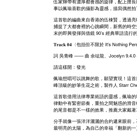
伍家輝帶有濃厚都會感的旋律，配上擅長
事以佩瑜喜歡的攝影為靈感，描寫偶然拍
這首歌的編曲來自香港的伍棟賢，透過亮
捕捉了大都會裡的心跳瞬間，新舊的時空交錯
末的即興發揮與借鏡 90’s 經典華語流行的 
𝐓𝐫𝐚𝐜𝐤 𝟎𝟒〈包括但不限於 It's Nothing Pe
詞 吳青峰 —— 曲 余竑龍、Jocelyn 9.4.0 
請這樣開：發光
佩瑜想唱可以跳舞的歌，願望實現！這首魔性又
峰頂級的妙筆生花之術，製作人 Starr Che
這首歌借用法律專業術語的靈感，佩瑜的
律動中有緊密節奏，重拍之間魅惑的滑音輕
的尾音都是不一樣的效果，推薦大家戴著
分手就像一張洋洋灑灑的合約遞來眼前，
最明亮的太陽，為自己的幸福「翻新的一