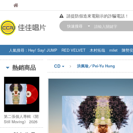
佳佳唱片
佳佳唱片
請提防假造來電顯示的詐騙電話！
【中華門市營業時間調整公告】
快速搜尋
訂購金額滿200元，即享免運優惠!! 詳
人氣搜尋：
Hey! Say! JUMP
RED VELVET
木村拓哉
milet
陳勢
STRAY KIDS
盧廣仲
周杰伦
CD
熱銷商品
洪佩瑜／Pei-Yu Hung
第二張個人專輯《開
Still Moving》 2026
血紅實體彩膠
《開》心慶祝版