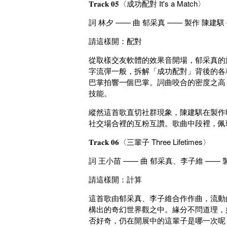
𝐓𝐫𝐚𝐜𝐤 𝟎𝟓〈成功配對 It's a Match〉
詞 林夕 —— 曲 郁采真 —— 製作 陳建騏
請這樣開：配對
從取樣交友軟體的效果音開場，郁采真的
字流彈一般，拆解「成功配對」背後的各
巴掌拍響一個巴掌。詞曲咬合的密度之高，
技能。
縱然這首歌直切社群現象，陳建騏在製作
社交場合裡的互粉互讚。歌曲中段裡，佩瑜
𝐓𝐫𝐚𝐜𝐤 𝟎𝟔〈三輩子 Three Lifetimes〉
詞 王小苗 —— 曲 郁采真、李子維 —— 
請這樣開：計算
這首歌由郁采真、李子維合作作曲，流動
構出的奇幻世界觀之中。緣分不問道理，
否好奇，仍在開展中的這輩子是哪一次呢