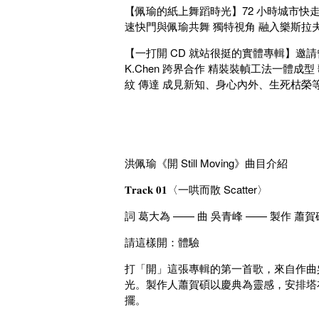
【佩瑜的紙上舞蹈時光】72 小時城市快走、25
速快門與佩瑜共舞 獨特視角 融入樂斯拉夫
【一打開 CD 就站很挺的實體專輯】邀請
K.Chen 跨界合作 精裝裝幀工法一體
紋 傳達 成見新知、身心內外、生死枯榮
洪佩瑜《開 Still Moving》曲目介紹
𝐓𝐫𝐚𝐜𝐤 𝟎𝟏〈一哄而散 Scatter〉
詞 葛大為 —— 曲 吳青峰 —— 製作 蕭
請這樣開：體驗
打「開」這張專輯的第一首歌，來自作曲
光。製作人蕭賀碩以慶典為靈感，安排塔
擺。