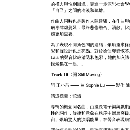
的權力與性別困境，更進一步深思社會學
「自己」之間的冷漠和疏離。
作曲人同時也是製作人陳建騏，在作曲與
病毒肆虐蔓延，最終悲傷融合、消散。比
感更加重要。
為了表現不同角色間的連結，佩瑜邀來徐
彩和聲設計也是亮點。對於徐佳瑩慷慨答
Lala 的聲音比較清透和無邪，她的加
憶聚集在一起。」
𝐓𝐫𝐚𝐜𝐤 𝟏𝟎〈開 Still Moving〉
詞 王小苗 —— 曲 Sophie Lu —— 製作 
請這樣開：犯錯
專輯的概念同名曲，由擅長電子樂與戲劇配樂
性的詞作，旋律和意象在秩序中層層突破
宙。佩瑜驚人的演唱能量，在聲音表現細
關於這首歌的詮釋，佩瑜直覺聯想到生產