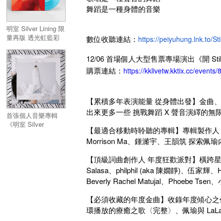
舞蹈是一種身體的音樂
明室 Silver Lining 限
量再版 透光虹藍彩
數位收聽連結：
https://peiyuhung.lnk.to/St
膠
12/06 首場個人大型售票專場演出《開 Stil
購票連結：
https://kklivetw.kktix.cc/events
【累積多年表演能量 從身體出發】金曲、金
出來更多一些 挑戰舞蹈 X 聲音演繹的無
首張個人音樂專輯
《明室 Silver
【最適合移動時聆聽的專輯】專輯製作人 陳建騏
Lining》
Morrison Ma、鍾濰宇、王韻筑 探索
【頂級詞曲創作人 年度狂歡派對】橫跨
Salasa、philphil (aka 陳嫺靜)
Beverly Rachel Matujal、Pho
【必須收藏的年度金曲】收錄年度傾心之
環播放的療癒之歌〈完整〉、佩瑜與 La