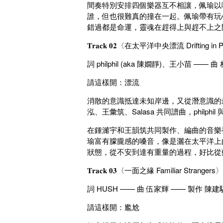
間奏特別安排四個樂器互不相讓，佩瑜以
誰，但也很難真的撞在一起。佩瑜帶有玩
錯過都是命運，靈魂在趕得上與趕不上之
𝐓𝐫𝐚𝐜𝐤 𝟎𝟐〈在太平洋中央漂流 Drifting in 
詞 philphil (aka 陳嫺靜)、王小苗 
請這樣開：漂流
消散的意識抵達未知岸邊，又從潛意識的
泓、王彙筑、Salasa 共同譜曲，philph
在鍾濰宇和王韻筑共同製作、編曲的音樂
瑜富有朦朧感的嗓音，像是灑在太平洋上
狀態，從不安到達有重量的過程，好比從
𝐓𝐫𝐚𝐜𝐤 𝟎𝟑〈一面之緣 Familiar Strangers〉
詞 HUSH —— 曲 伍家輝 —— 製作 陳建
請這樣開：尷尬