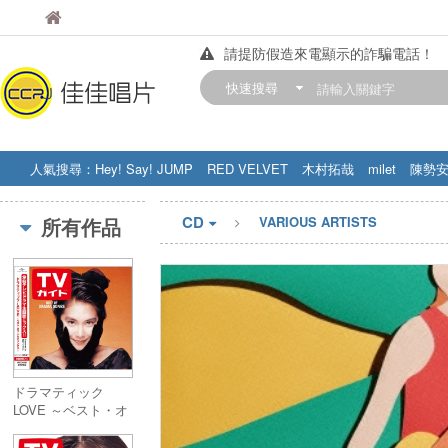
佳佳唱片
佳佳唱片
請提防假造來電顯示的詐騙電話！
【中華門市營業時間調整公告】
快速搜尋
訂購金額滿200元，即享免運優惠!! 詳
人氣搜尋：
Hey! Say! JUMP
RED VELVET
木村拓哉
milet
陳勢
STRAY KIDS
盧廣仲
周杰伦
CD
所有作品
VARIOUS ARTISTS
ドラマティック
LOVE ～ベスト・オ
ブ・ドラマソングス
～