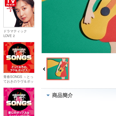
ドラマティック
LOVE 2
青春SONGS ～とっ
ておきのラヴ＆ポッ
プス
商品簡介