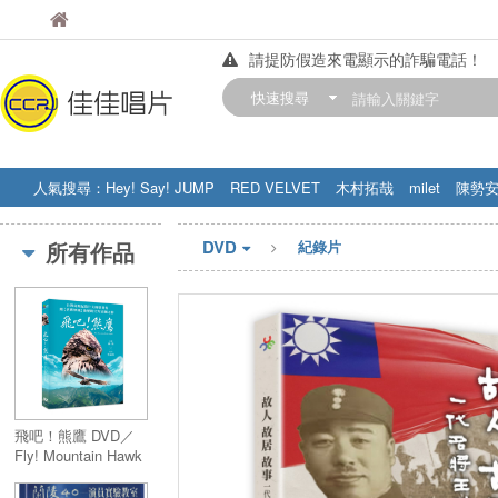
佳佳唱片
佳佳唱片
請提防假造來電顯示的詐騙電話！
【中華門市營業時間調整公告】
快速搜尋
訂購金額滿200元，即享免運優惠!! 詳
人氣搜尋：
Hey! Say! JUMP
RED VELVET
木村拓哉
milet
陳勢
STRAY KIDS
盧廣仲
周杰伦
DVD
所有作品
紀錄片
飛吧！熊鷹 DVD／
Fly! Mountain Hawk
Eagle