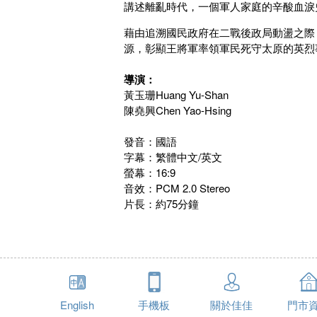
講述離亂時代，一個軍人家庭的辛酸血淚
藉由追溯國民政府在二戰後政局動盪之際
源，彰顯王將軍率領軍民死守太原的英烈
導演：
黃玉珊Huang Yu-Shan
陳堯興Chen Yao-Hsing
發音：國語
字幕：
繁體中文/英文
螢幕：
16:9
音效：
PCM 2.0 Stereo
片長：約75分鐘
English
手機板
關於佳佳
門市