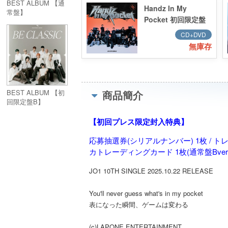
BEST ALBUM 【通
Handz In My
常盤】
Pocket 初回限定盤
A (CD＋DVD)
CD+DVD
無庫存
BEST ALBUM 【初
商品簡介
回限定盤B】
(CD+DVD)
【初回プレス限定封入特典】
応募抽選券(シリアルナンバー) 1枚 / トレ
カトレーディングカード 1枚(通常盤Bve
JO1 10TH SINGLE 2025.10.22 RELEASE
You'll never guess what's in my pocket
表になった瞬間、ゲームは変わる
(c)LAPONE ENTERTAINMENT