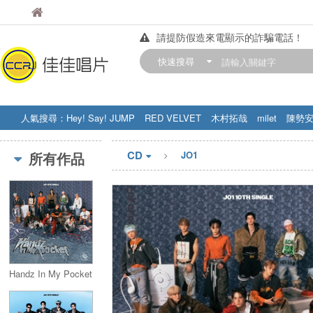
佳佳唱片
佳佳唱片
請提防假造來電顯示的詐騙電話！
【中華門市營業時間調整公告】
快速搜尋
訂購金額滿200元，即享免運優惠!! 詳
人氣搜尋：
Hey! Say! JUMP
RED VELVET
木村拓哉
milet
陳勢
STRAY KIDS
盧廣仲
周杰伦
CD
所有作品
JO1
Handz In My Pocket