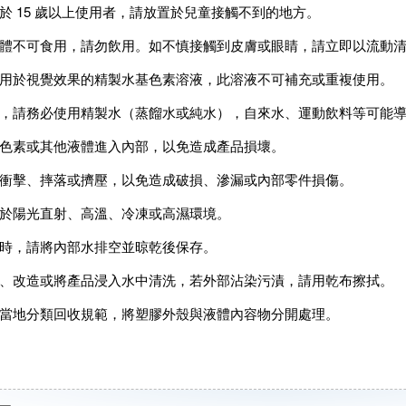
於 15 歲以上使用者，請放置於兒童接觸不到的地方。
體不可食用，請勿飲用。如不慎接觸到皮膚或眼睛，請立即以流動
用於視覺效果的精製水基色素溶液，此溶液不可補充或重複使用。
，請務必使用精製水（蒸餾水或純水），自來水、運動飲料等可能
色素或其他液體進入內部，以免造成產品損壞。
衝擊、摔落或擠壓，以免造成破損、滲漏或內部零件損傷。
於陽光直射、高溫、冷凍或高濕環境。
時，請將內部水排空並晾乾後保存。
、改造或將產品浸入水中清洗，若外部沾染污漬，請用乾布擦拭。
當地分類回收規範，將塑膠外殼與液體內容物分開處理。