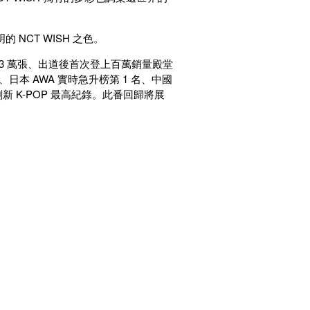
NCT WISH 之色。
 133 萬張、出道後首次登上百萬銷量殿堂
 名、日本 AWA 實時急升榜第 1 名、中國
，刷新 K-POP 最高紀錄。此番回歸將展