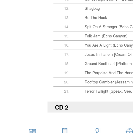
12.
Shagbag
13.
Be The Hook
14.
Spit On A Stranger (Echo C
15.
Folk Jam (Echo Canyon)
16.
You Are A Light (Echo Cany
17.
Jesus In Harlem [Cream Of
18.
Ground Beefheart [Platform
19.
The Porpoise And The Han
20.
Rooftop Gambler (Jessamin
21.
Terror Twilight [Speak, Se
CD 2