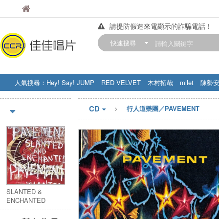
佳佳唱片
佳佳唱片
請提防假造來電顯示的詐騙電話！
【中華門市營業時間調整公告】
快速搜尋
訂購金額滿200元，即享免運優惠!! 詳
人氣搜尋：
Hey! Say! JUMP
RED VELVET
木村拓哉
milet
陳勢
STRAY KIDS
盧廣仲
周杰伦
CD
行人道樂團／PAVEMENT
SLANTED &
ENCHANTED