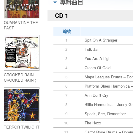
專輯曲目
CD 1
QUARANTINE THE
PAST
編號
1.
Spit On A Stranger
2.
Folk Jam
3.
You Are A Light
4.
Cream Of Gold
CROOKED RAIN
5.
Major Leagues Drums – Dom
CROOKED RAIN (
2CD )
6.
Platform Blues Harmonica 
7.
Ann Don't Cry
8.
Billie Harmonica – Jonny G
9.
Speak, See, Remember
10.
The Hexx
TERROR TWILIGHT
11.
Carrot Rope Drums – Domin