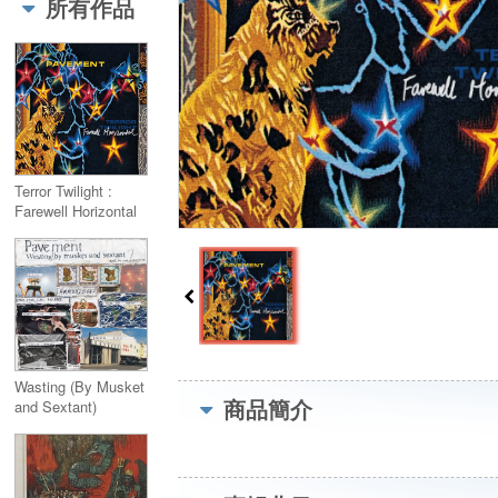
所有作品
Terror Twilight :
Farewell Horizontal
(2CD)
Wasting (By Musket
商品簡介
and Sextant)