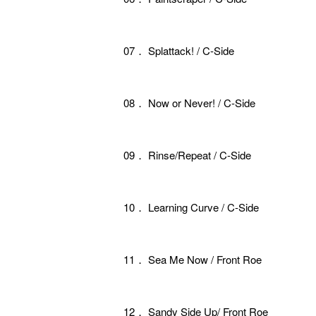
07． Splattack! / C-Side
08． Now or Never! / C-Side
09． Rinse/Repeat / C-Side
10． Learning Curve / C-Side
11． Sea Me Now / Front Roe
12． Sandy Side Up/ Front Roe