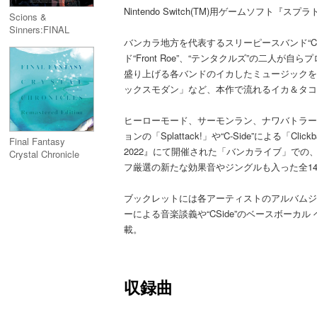
Nintendo Switch(TM)用ゲームソフ
Scions &
Sinners:FINAL
FANTASY XIV ～
バンカラ地方を代表するスリーピースバンド“C-S
Arrangement Album
ド“Front Roe”、“テンタクルズ”の二人が
～【映像付サント
盛り上げる各バンドのイカしたミュージックを
ラ/Blu-ray Disc
ックスモダン」など、本作で流れるイカ＆タコ
Music】
ヒーローモード、サーモンラン、ナワバトラー
ョンの「Splattack!」や“C-Side”による「Clic
Final Fantasy
2022』にて開催された「バンカライブ」での
Crystal Chronicle
Remaster Original
フ厳選の新たな効果音やジングルも入った全14
Soundtrack／ファイ
ナルファンタジー・
ブックレットには各アーティストのアルバムジ
クリスタルクロニク
ーによる音楽談義や“CSide”のベースボーカル
ル リマスター オリ
載。
ジナル・サウンドト
ラック
収録曲