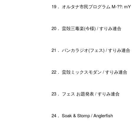
19． オルタナ市民プログラム M-??: mY 
20． 蛮殻三毒楽(今様) / すりみ連合
21． バンカラジオ(フェス) / すりみ連合
22． 蛮殻ミックスモダン / すりみ連合
23． フェス お題発表 / すりみ連合
24． Soak & Stomp / Anglerfish