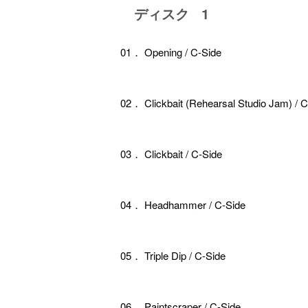
ディスク 1
01． Opening / C-Side
02． Clickbait (Rehearsal Studio Jam) / C
03． Clickbait / C-Side
04． Headhammer / C-Side
05． Triple Dip / C-Side
06． Paintscraper / C-Side