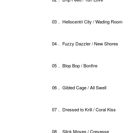
03． Heliocentri City / Wading Room
04． Fuzzy Dazzler / New Shores
05． Blop Bop / Bonfire
06． Gilded Cage / All Swell
07． Dressed to Krill / Coral Kiss
08． Slick Moves / Crevasse