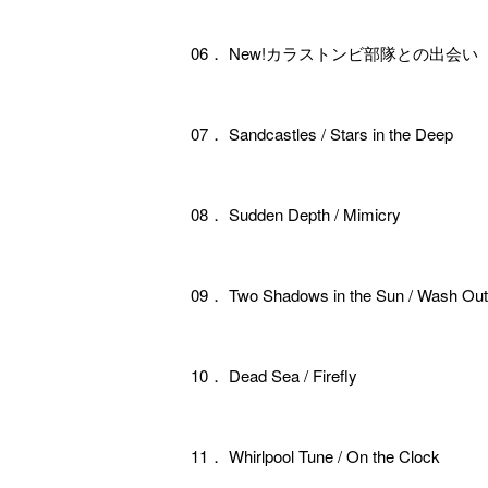
06． New!カラストンビ部隊との出会い
07． Sandcastles / Stars in the Deep
08． Sudden Depth / Mimicry
09． Two Shadows in the Sun / Wash Out
10． Dead Sea / Firefly
11． Whirlpool Tune / On the Clock