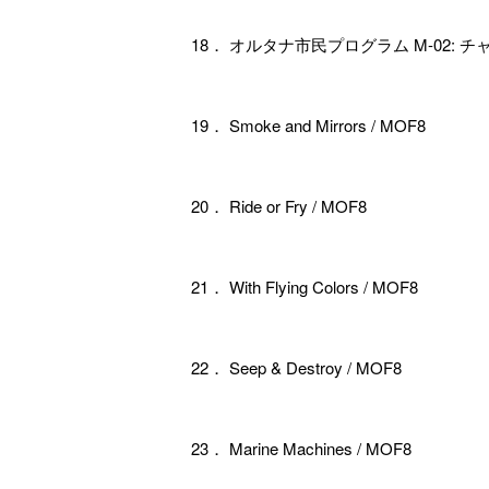
18． オルタナ市民プログラム M-02:
19． Smoke and Mirrors / MOF8
20． Ride or Fry / MOF8
21． With Flying Colors / MOF8
22． Seep & Destroy / MOF8
23． Marine Machines / MOF8