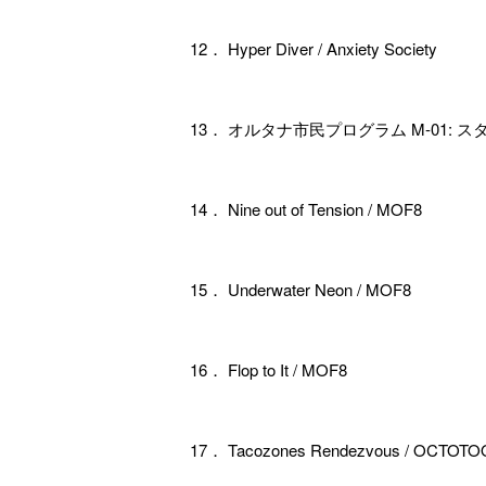
12． Hyper Diver / Anxiety Society
13． オルタナ市民プログラム M-01: 
14． Nine out of Tension / MOF8
15． Underwater Neon / MOF8
16． Flop to It / MOF8
17． Tacozones Rendezvous / OCTOTO