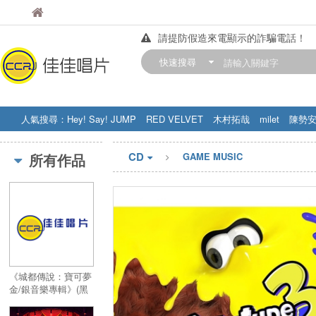
佳佳唱片
佳佳唱片
請提防假造來電顯示的詐騙電話！
【中華門市營業時間調整公告】
快速搜尋
訂購金額滿200元，即享免運優惠!! 詳
人氣搜尋：
Hey! Say! JUMP
RED VELVET
木村拓哉
milet
陳勢
STRAY KIDS
盧廣仲
周杰伦
CD
所有作品
GAME MUSIC
《城都傳說：寶可夢
金/銀音樂專輯》(黑
白半半彩膠 2LP)／
Johto Legends