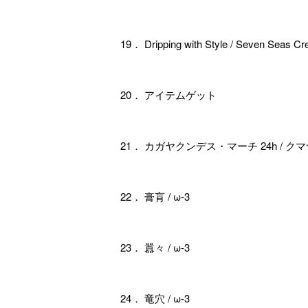
19． Dripping with Style / Seven Seas Cr
20． アイテムゲット
21． カガヤクンデス・マーチ 24h / ク
22． 膏肓 / ω-3
23． 囂々 / ω-3
24． 竜穴 / ω-3