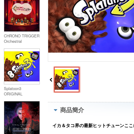
(Music From
Pokemon Gold &
Silver)
CHRONO TRIGGER
Orchestral
Arrangement 時を超
える旋律
Splatoon3
ORIGINAL
SOUNDTRACK -
Splatune3-
商品簡介
イカ＆タコ界の最新ヒットチューンここ