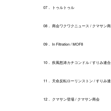
07． トゥルトゥル
08． 商会ワクワクニュース / クマサン
09． In Filtration / MOF8
10． 疾風怒涛カチコンドル / すりみ連合
11． 天命反転ローリンストン / すりみ
12． クマサン登場 / クマサン商会