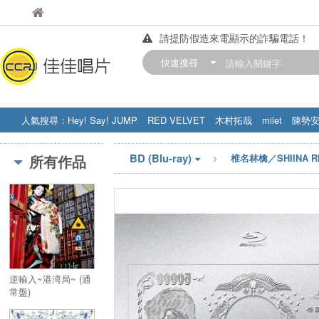
佳佳唱片
佳佳唱片
請提防假造來電顯示的詐騙電話！
【中華門市營業時間調整公告】
快速搜尋
訂購金額滿200元，即享免運優惠!! 詳
人氣搜尋：
Hey! Say! JUMP
RED VELVET
木村拓哉
milet
陳勢
STRAY KIDS
盧廣仲
周杰伦
BD (Blu-ray)
所有作品
椎名林檎／SHIINA R
逆輸入~港湾局~ (通
常盤)