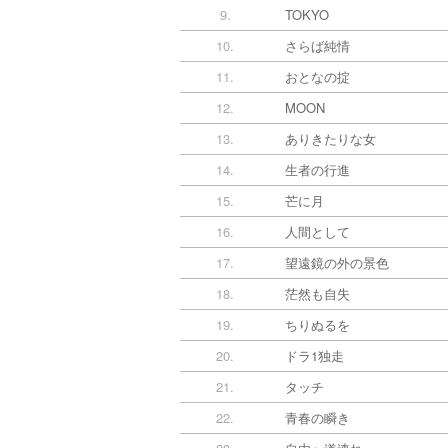
9.
TOKYO
10.
さらば純情
11.
おとなの掟
12.
MOON
13.
ありきたりな女
14.
生者の行進
15.
芒に月
16.
人間として
17.
望遠鏡の外の景色
18.
茫然も自失
19.
ちりぬるを
20.
ドラ1独走
21.
タッチ
22.
青春の瞬き