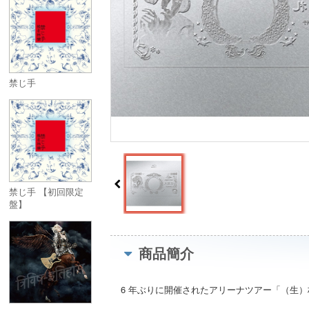
禁じ手
禁じ手 【初回限定
盤】
商品簡介
6 年ぶりに開催されたアリーナツアー「（生）林檎