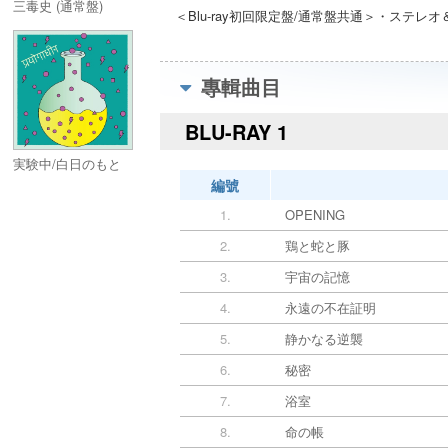
三毒史 (通常盤)
＜Blu-ray初回限定盤/通常盤共通＞・ステ
專輯曲目
BLU-RAY 1
実験中/白日のもと
編號
1.
OPENING
2.
鶏と蛇と豚
3.
宇宙の記憶
4.
永遠の不在証明
5.
静かなる逆襲
6.
秘密
7.
浴室
8.
命の帳