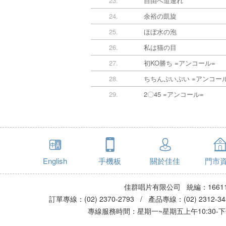
23.
自由へ道連れ
24.
余裕の凱旋
25.
ほぼ水の泡
26.
私は猫の目
27.
初KO勝ち =アンコール=
28.
ちちんぷいぷい =アンコー
29.
2〇45 =アンコール=
English
手機板
關於佳佳
門市
佳群唱片有限公司 統編：16611
訂單專線：(02) 2370-2793 / 產品專線：(02) 2312-
專線服務時間：星期一~星期五上午10:30-下午0