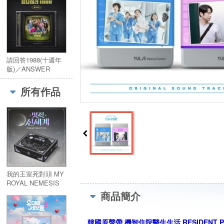
請回答1988(十週年
版)／ANSWER
PLEASE 1988
(10TH
所有作品
ANNIVERSARY)
我的王室死對頭 MY
ROYAL NEMESIS
(2CD)／멋진 신세계
商品簡介
(2CD)
韓國原聲帶 機智住院醫生生活 RESIDENT PLA