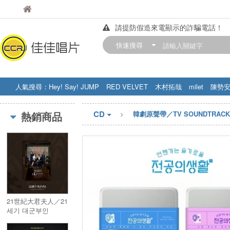
佳佳唱片
佳佳唱片
請提防假造來電顯示的詐騙電話！
【中華門市營業時間調整公告】
快速搜尋
訂購金額滿200元，即享免運優惠!! 詳
人氣搜尋：
Hey! Say! JUMP
RED VELVET
木村拓哉
milet
陳勢
STRAY KIDS
盧廣仲
周杰伦
CD
熱銷商品
韓劇原聲帶／TV SOUNDTRACK
21世紀大君夫人／21
세기 대군부인