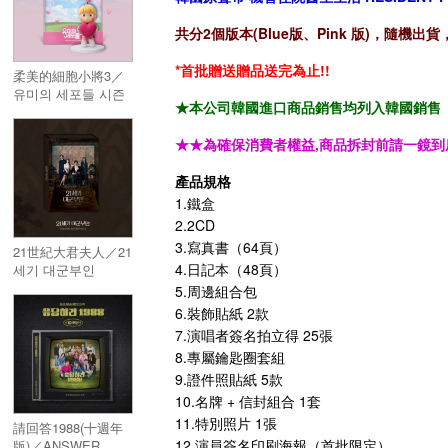
共分2個版本(Blue版、Pink 版)，隨機出
*首批贈送贈品送完為止!!
柔美的細胞小將3／
유미의 세포들 시즌
★本公司韓國進口商品銷售均列入韓國銷售「HAN
3
★★為確保消費者權益,商品拆封前請一鏡到
產品規格
1.鐵盒
2.2CD
3.寫真書（64頁）
21世紀大君夫人／21
4.日記本（48頁）
세기 대군부인
5.周邊組合包
6.裝飾貼紙 2款
7.演唱者簽名拍立得 25張
8.專屬鑰匙圈套組
9.證件照貼紙 5款
10.名牌 + 信封組合 1套
11.特別照片 1張
請回答1988(十週年
12.演員簽名印刷海報（首批限定）
版)／ANSWER