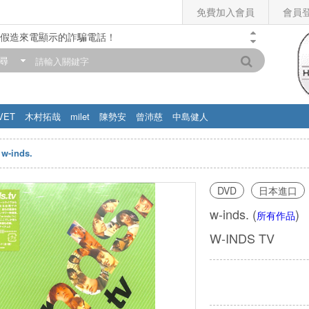
免費加入會員
會員
假造來電顯示的詐騙電話！
門市營業時間調整公告】
尋
滿200元，即享免運優惠!! 詳情>>
VET
木村拓哉
milet
陳勢安
曾沛慈
中島健人
w-inds.
DVD
日本進口
w-inds.
(
)
所有作品
W-INDS TV