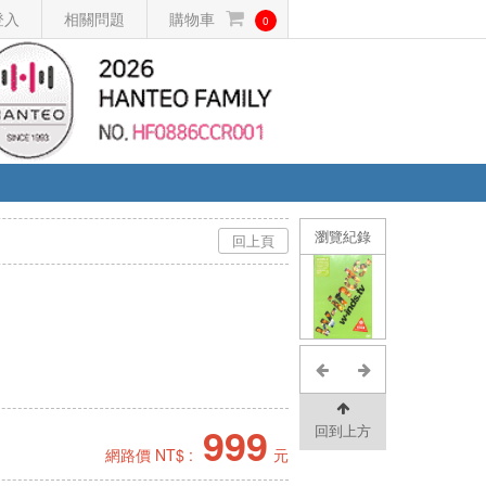
登入
相關問題
購物車
0
瀏覽紀錄
回上頁
999
回到上方
網路價 NT$ :
元