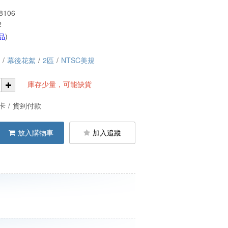
8106
2
品
)
/
幕後花絮
/
2區
/
NTSC美規
庫存少量，可能缺貨
卡
/
貨到付款
放入購物車
加入追蹤