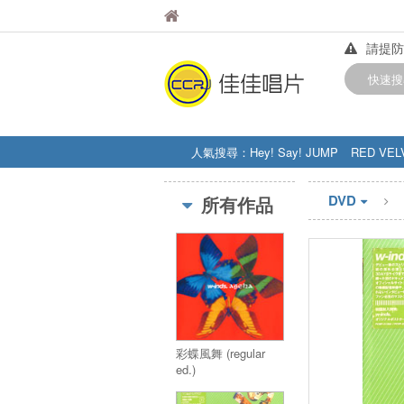
佳佳唱片
佳佳唱片
請提防
【中華
快速搜
訂購金額
人氣搜尋：
Hey! Say! JUMP
RED VEL
STRAY KIDS
盧廣仲
周杰伦
DVD
所有作品
彩蝶風舞 (regular
ed.)