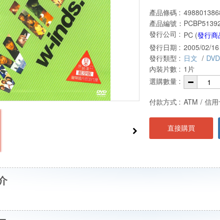
產品條碼 :
498801386
產品編號：
PCBP5139
發行公司 :
PC (
發行商
發行日期 :
2005/02/16
發行類型 :
日文
/
DVD
內裝片數 :
1片
選購數量 :
付款方式 :
ATM
/
信用
直接購買
介