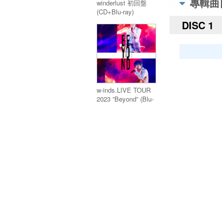
專輯曲
winderlust 初回盤
(CD+Blu-ray)
DISC 1
w-inds.LIVE TOUR
2023 ”Beyond” (Blu-
ray)