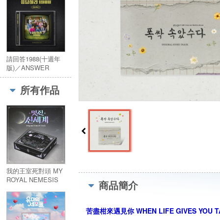
請回答1988(十週年
版)／ANSWER
PLEASE 1988
(10TH
所有作品
ANNIVERSARY)
我的王室死對頭 MY
ROYAL NEMESIS
商品簡介
(2CD)／멋진 신세계
(2CD)
苦盡柑來遇見你 WHEN LIFE GIVES YOU 