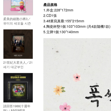
產品規格
1.外盒:228*172mm
2.CD1張
柔美的細胞小將3／
3.48業寫真冊:155*215mm
유미의 세포들 시즌
4.陶瓷杯墊1個:103*103mm (共4款隨機1款)
3
5.立牌1個:130*140mm
21世紀大君夫人／21
세기 대군부인
請回答1988(十週年
版)／ANSWER