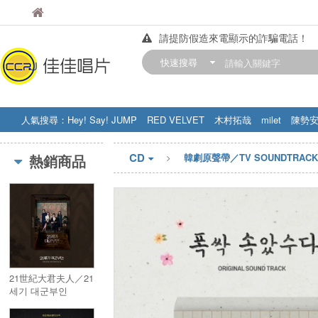
佳佳唱片
佳佳唱片
請提防假造來電顯示的詐騙電話！
【中華門市營業時間調整公告】
快速搜尋
訂購金額滿200元，即享免運優惠!! 詳
人氣搜尋：
Hey! Say! JUMP
RED VELVET
木村拓哉
milet
陳勢
STRAY KIDS
盧廣仲
周杰伦
CD
熱銷商品
韓劇原聲帶／TV SOUNDTRACK
21世紀大君夫人／21
세기 대군부인