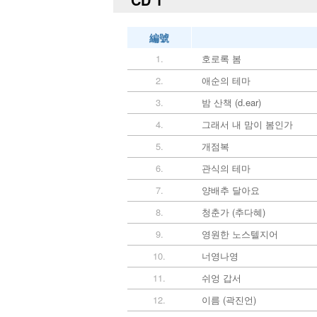
編號
1.
호로록 봄
2.
애순의 테마
3.
밤 산책 (d.ear)
4.
그래서 내 맘이 봄인가
5.
개점복
6.
관식의 테마
7.
양배추 달아요
8.
청춘가 (추다혜)
9.
영원한 노스텔지어
10.
너영나영
11.
쉬엉 갑서
12.
이름 (곽진언)