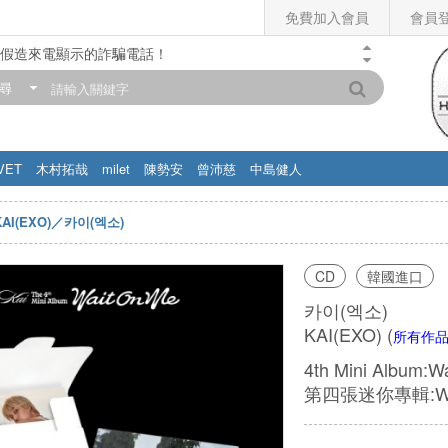
免費加入會員
會員
假造來電顯示的詐騙電話！
門市營業時間調整公告】
尋
滿200元，即享免運優惠!! 詳情>>
VET
木村拓哉
milet
陳勢安
曾沛慈
中島健人
KAI(EXO)／카이(엑소)
CD
韓國進口
카이(엑소)
KAI(EXO)
(
所有作
4th Mini Album:Wa
第四張迷你專輯:Wait O