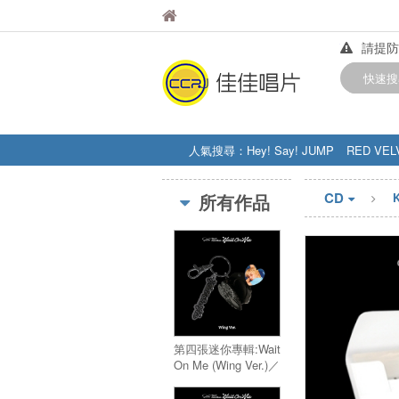
佳佳唱片
佳佳唱片
請提防
【中華
快速搜
訂購金額
人氣搜尋：
Hey! Say! JUMP
RED VEL
STRAY KIDS
盧廣仲
周杰伦
CD
所有作品
第四張迷你專輯:Wait
On Me (Wing Ver.)／
4th Mini Album:Wait
On Me (Wing Ver.)