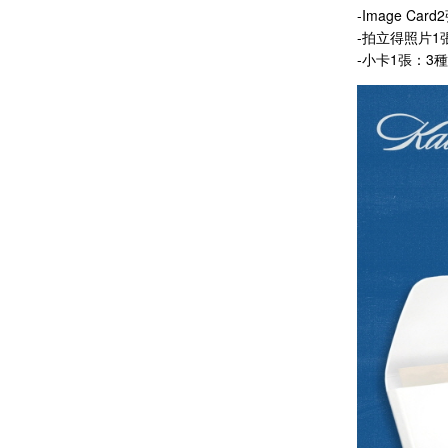
-Image Car
-拍立得照片1
-小卡1張：3