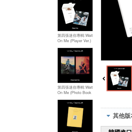
第四張迷你專輯:Wait
On Me (Player Ver.)
／4th Mini
Album:Wait On Me
(Player Ver.)
第四張迷你專輯:Wait
On Me (Photo Book
Ver.)／4th Mini
Album:Wait On Me
(Photo Book Ver.)
其他版
韓國進口