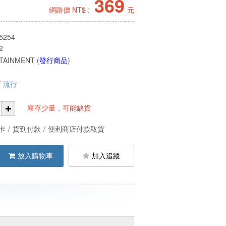
369
網路價 NT$ :
元
5254
2
TAINMENT (
發行商品
)
/
流行
庫存少量，可能缺貨
卡
/
貨到付款
/
便利商店付款取貨
放入購物車
加入追蹤