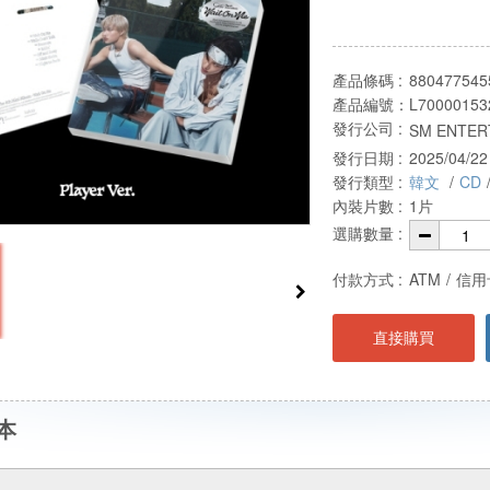
產品條碼 :
880477545
產品編號：
L70000153
發行公司 :
SM ENTER
發行日期 :
2025/04/22
發行類型 :
韓文
/
CD
內裝片數 :
1片
選購數量 :
付款方式 :
ATM
/
信用
直接購買
本