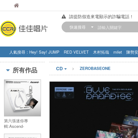
佳佳唱片
佳佳唱片
請提防假造來電顯示的詐騙電話！
【中華門市營業時間調整公告】
快速搜尋
訂購金額滿200元，即享免運優惠!! 詳
人氣搜尋：
Hey! Say! JUMP
RED VELVET
木村拓哉
milet
陳勢
STRAY KIDS
盧廣仲
周杰伦
CD
所有作品
ZEROBASEONE
第六張迷你專
輯:Ascend-
(LENTICULAR
KEYRING Ver.)／6th