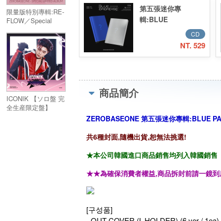
第五張迷你專
限量版特別專輯:RE-
輯:BLUE
FLOW／Special
Limited Album:RE-
PARADISE／5th
CD
FLOW
Mini Album:BLUE
NT. 529
PARADISE
商品簡介
ICONIK 【ソロ盤 完
全生産限定盤】
(PARK GUN WOOK
ZEROBASEONE 第五張迷你專輯:BLUE PARA
ver.)
共6種封面,隨機出貨,恕無法挑選!
★本公司韓國進口商品銷售均列入韓國銷售「HAN
★★為確保消費者權益,商品拆封前請一鏡到
[구성품]
- OUT COVER (L-HOLDER) (6 ver / 1ea)