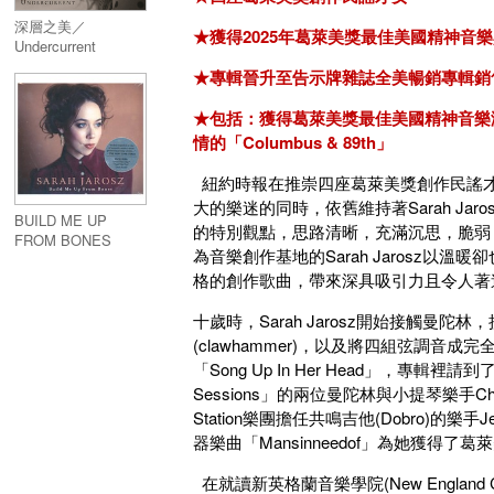
深層之美／
★獲得2025年葛萊美獎最佳美國精神音
Undercurrent
★專輯晉升至告示牌雜誌全美暢銷專輯銷
★包括：獲得葛萊美獎最佳美國精神音樂演唱
情的「Columbus & 89th」
紐約時報在推崇四座葛萊美獎創作民謠才女Sara
大的樂迷的同時，依舊維持著Sarah J
BUILD ME UP
的特別觀點，思路清晰，充滿沉思，脆弱
FROM BONES
為音樂創作基地的Sarah Jarosz
格的創作歌曲，帶來深具吸引力且令人著
十歲時，Sarah Jarosz開始接觸
(clawhammer)，以及將四組弦調音
「Song Up In Her Head」，專
Sessions」的兩位曼陀林與小提琴樂手Chris T
Station樂團擔任共鳴吉他(Dobro)的
器樂曲「Mansinneedof」為她獲得
在就讀新英格蘭音樂學院(New England Co