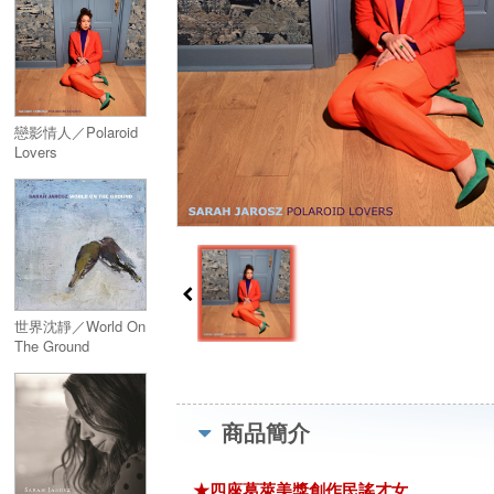
戀影情人／Polaroid
Lovers
世界沈靜／World On
The Ground
商品簡介
★四座葛萊美獎創作民謠才女