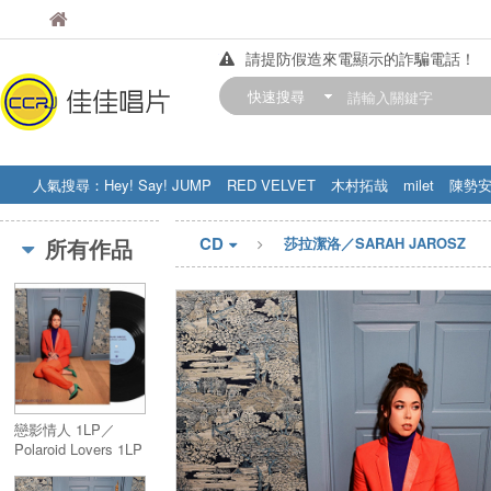
佳佳唱片
佳佳唱片
請提防假造來電顯示的詐騙電話！
【中華門市營業時間調整公告】
快速搜尋
訂購金額滿200元，即享免運優惠!! 詳
人氣搜尋：
Hey! Say! JUMP
RED VELVET
木村拓哉
milet
陳勢
STRAY KIDS
盧廣仲
周杰伦
CD
所有作品
莎拉潔洛／SARAH JAROSZ
戀影情人 1LP／
Polaroid Lovers 1LP