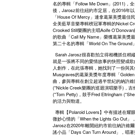
名的專輯「Follow Me Down」(2011)
後，Jarosz前往紐約市定居，在2016年
「House Of Mercy」連拿葛萊美獎最
全美藍草音樂專輯榜冠軍專輯的Nickel C
Crooked Still樂團的主唱Aoife O’Do
的歌曲「Call My Name」榮獲葛萊美獎
第二十名的專輯「World On The Gr
Sarah Jarosz很喜歡拍立得相機抓住稍
就是一張將不同的愛情故事的快照變成歌曲的
人創作，在此張專輯，她找到了一份與其他人
Musgraves的葛萊美獎年度專輯「Golde
曲，參與專輯在創立超過半世紀的納許維爾錄音室
(*Nickle Creek樂團的巡迴演唱樂手)，吉他手
(*Tom Petty)，鼓手Fred Eltringh
的活力與勁道。
專輯【Polaroid Lovers】中有描
微妙心情的「When the Lights Go 
Jarosz在2020年離開紐約市前往納許維
謠小品「Days Can Turn Around