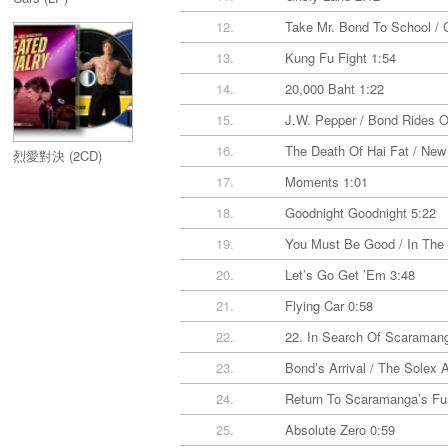
12.
Take Mr. Bond To School / 
13.
Kung Fu Fight 1:54
14.
20,000 Baht 1:22
15.
J.W. Pepper / Bond Rides O
16.
The Death Of Hai Fat / New
烈愛對決 (2CD)
17.
Moments 1:01
18.
Goodnight Goodnight 5:22
19.
You Must Be Good / In The 
20.
Let’s Go Get ’Em 3:48
21.
Flying Car 0:58
22.
22. In Search Of Scaramanga
23.
Bond’s Arrival / The Solex 
24.
Return To Scaramanga’s Fu
25.
Absolute Zero 0:59