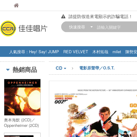
佳佳唱片
佳佳唱片
請提防假造來電顯示的詐騙電話！
【中華門市營業時間調整公告】
快速搜尋
訂購金額滿200元，即享免運優惠!! 詳
人氣搜尋：
Hey! Say! JUMP
RED VELVET
木村拓哉
milet
陳勢
STRAY KIDS
盧廣仲
周杰伦
CD
熱銷商品
電影原聲帶／O.S.T.
奧本海默 (2CD)／
Oppenheimer (2CD)