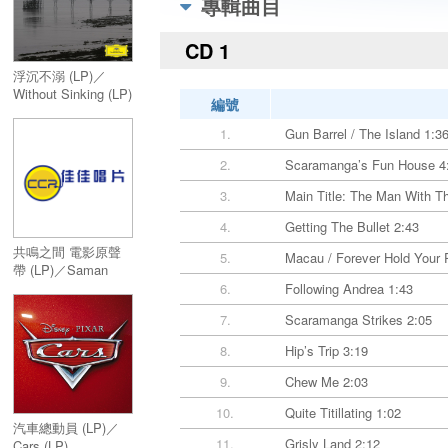
專輯曲目
CD 1
浮沉不溺 (LP)／
Without Sinking (LP)
編號
1.
Gun Barrel / The Island 1:3
2.
Scaramanga’s Fun House 4
3.
Main Title: The Man With T
4.
Getting The Bullet 2:43
共鳴之間 電影原聲
5.
Macau / Forever Hold Your 
帶 (LP)／Saman
(LP)
6.
Following Andrea 1:43
7.
Scaramanga Strikes 2:05
8.
Hip’s Trip 3:19
9.
Chew Me 2:03
10.
Quite Titillating 1:02
汽車總動員 (LP)／
11.
Grisly Land 2:12
Cars (LP)