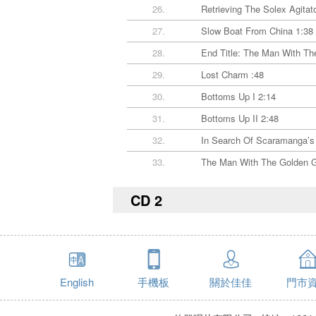
26.
Retrieving The Solex Agitat
27.
Slow Boat From China 1:38
28.
End Title: The Man With Th
29.
Lost Charm :48
30.
Bottoms Up I 2:14
31.
Bottoms Up II 2:48
32.
In Search Of Scaramanga’s I
33.
The Man With The Golden G
CD 2
English
手機板
關於佳佳
門市