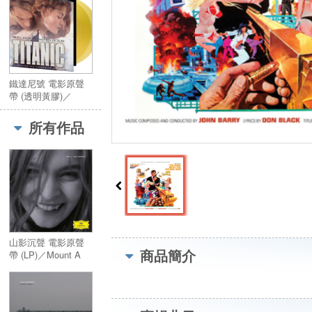
鐵達尼號 電影原聲
帶 (透明黃膠)／
Titanic (透明黃膠)
所有作品
山影沉聲 電影原聲
商品簡介
帶 (LP)／Mount A
(LP)