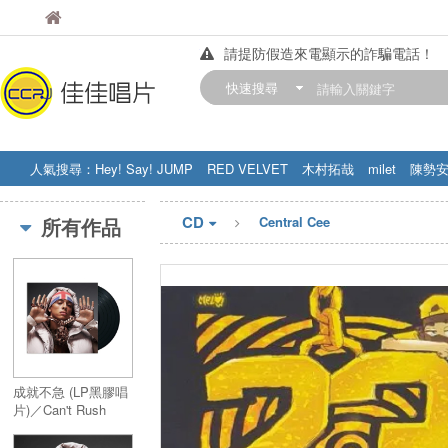
佳佳唱片
佳佳唱片
請提防假造來電顯示的詐騙電話！
【中華門市營業時間調整公告】
快速搜尋
訂購金額滿200元，即享免運優惠!! 詳
人氣搜尋：
Hey! Say! JUMP
RED VELVET
木村拓哉
milet
陳勢
STRAY KIDS
盧廣仲
周杰伦
CD
所有作品
Central Cee
成就不急 (LP黑膠唱
片)／Can't Rush
Greatness (LP)