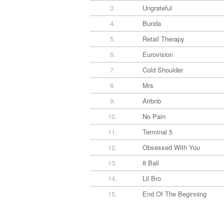
3.
Ungrateful
4.
Bunda
5.
Retail Therapy
6.
Eurovision
7.
Cold Shoulder
8.
Mrs
9.
Airbnb
10.
No Pain
11.
Terminal 5
12.
Obsessed With You
13.
8 Ball
14.
Lil Bro
15.
End Of The Beginning