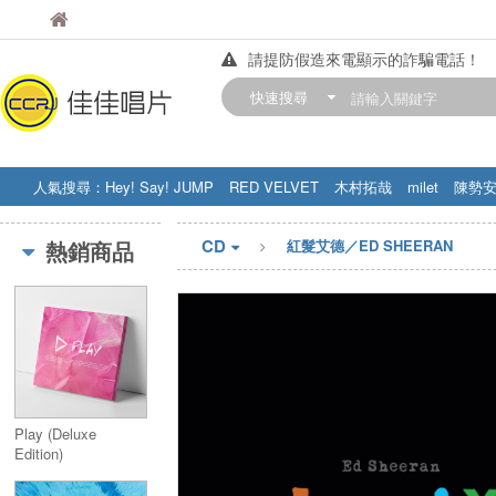
佳佳唱片
佳佳唱片
請提防假造來電顯示的詐騙電話！
【中華門市營業時間調整公告】
快速搜尋
訂購金額滿200元，即享免運優惠!! 詳
人氣搜尋：
Hey! Say! JUMP
RED VELVET
木村拓哉
milet
陳勢
STRAY KIDS
盧廣仲
周杰伦
CD
熱銷商品
紅髮艾德／ED SHEERAN
Play (Deluxe
Edition)