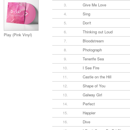
3.
Give Me Love
4.
Sing
5.
Don't
6.
Thinking out Loud
Play (Pink Vinyl)
7.
Bloodstream
8.
Photograph
9.
Tenerife Sea
10.
I See Fire
11.
Castle on the Hill
12.
Shape of You
13.
Galway Girl
14.
Perfect
15.
Happier
16.
Dive