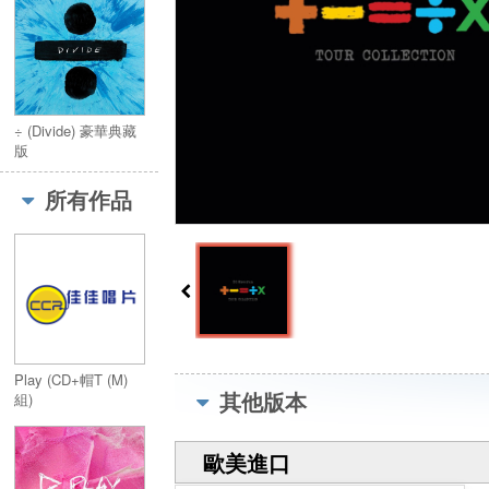
÷ (Divide) 豪華典藏
版
所有作品
Play (CD+帽T (M)
其他版本
組)
歐美進口