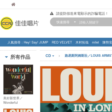
佳佳唱片
佳佳唱片
請提防假造來電顯示的詐騙電話！
【中華門市營業時間調整公告】
快速搜尋
訂購金額滿200元，即享免運優惠!! 詳
人氣搜尋：
Hey! Say! JUMP
RED VELVET
木村拓哉
milet
陳勢
STRAY KIDS
盧廣仲
周杰伦
CD
所有作品
路易斯阿姆斯壯／LOUIS ARMS
美好新世界／
Wonderful
World:The Best Of