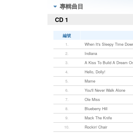
專輯曲目
CD 1
編號
1.
When It's Sleepy Time Dow
2.
Indiana
3.
A Kiss To Build A Dream O
4.
Hello, Dolly!
5.
Mame
6.
You'll Never Walk Alone
7.
Ole Miss
8.
Blueberry Hill
9.
Mack The Knife
10.
Rockin' Chair