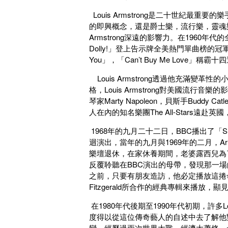
Louis Armstrong是二十世紀最重要的樂
的即興概念，還是爵士樂，流行樂，靈魂樂
Armstrong深遠的影響力。在1960年代的全
Dolly!」登上告示牌全美熱門單曲榜的冠軍，終止
You」，「Can’t Buy Me Love」稱
Louis Armstrong透過他充滿
格，Louis Armstrong對美國流行音樂
琴家Marty Napoleon，貝斯手Buddy Cat
人在內的知名樂團The All-Stars
1968年的九月二十二日，BBC播出了「Show Of
迴演出，當年的九月與1969年的二月，Ar
樂壇退休，在家休養期間，老婆露西兒為了完美
反覆聆聽在BBC演出的母帶，發現那一場
之前，只要有朋友造訪，他必定播放這捲母帶
Fitzgerald所合作的經典專輯來播放
在1980年代後期至1990年代初期，許多L
度得以從這位傳奇藝人的自述中去了解他
變，經歷過兩次世界大戰，經濟大蕭條，