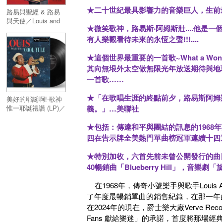
★二十世紀最具影響力的音樂巨人，生前
路易與聖經 & 路易
與天使／Louis and
★微笑歌神，路易斯‧阿姆斯壯....他
the Goodbook &
有人樂觀看待未來的永恆之聲!!!....
Louis and the
Angels
★這個世界最重要的一首歌~What a Wo
其向無垠外太空做無限光年放送期待與地
一首歌……
★「在歌唱生涯的終點前夕，路易斯阿姆
美好的耶誕啊!-歌神
義。」…美聯社
惟一耶誕禮讚 (LP)／
Louis Wishes You a
Cool Yule (2023-
★包括：傳達和平與團結的訊息的1968年英國單
Black Vinyl) (LP)
四在告示牌全美熱門單曲榜冠軍連續十四週冠軍氣
★特別加收，六首先前未曾公開發行的曲目
40暢銷曲「Blueberry Hill」，音樂劇「旋轉
在1968年，傳奇小號樂手與歌手Louis Ar
了年度最暢銷單曲的銷售紀錄，在那一年的七月
在2024年的現在，爵士樂大廠Verve Reco
Fans 獻給樂迷」的承諾，首度將那場經典演