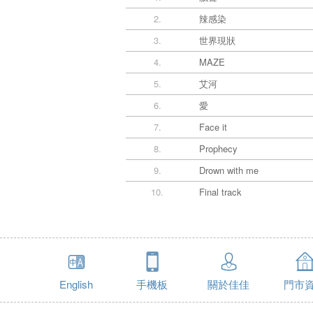
2.
辣感染
3.
世界現狀
4.
MAZE
5.
艾河
6.
愛
7.
Face it
8.
Prophecy
9.
Drown with me
10.
Final track
English
手機板
關於佳佳
門市