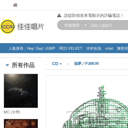
佳佳唱片
佳佳唱片
請提防假造來電顯示的詐騙電話！
【中華門市營業時間調整公告】
快速搜尋
訂購金額滿200元，即享免運優惠!! 詳
人氣搜尋：
Hey! Say! JUMP
RED VELVET
木村拓哉
milet
陳勢
STRAY KIDS
盧廣仲
周杰伦
CD
所有作品
福夢／FUMON
MC (卡帶)