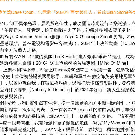
美獎Dave Cobb、告示牌「2020年百大製作人」首席Glan Ston
AYN，卸下偶像光環，展現叛逆個性，成功塑造時尚流行音樂潮派，
「年度新人」雙肯定，除了歌唱功力了得，帥氣外型和衣架子身材，
yn X Versus Versace服飾、Zayn X Giuseppe Zanotti男鞋
靈感繆斯。曾在電視和電影中客串演出，2024年上映的動畫【10 Liv
向全方位藝人之路。
統的ZAYN，17歲從英國The X Factor達人秀第7季舞台走紅，成為On
許多驚人奇蹟！2016年送上單飛後的首張專輯【Mind Of Min
wtalk”，上架不到24小時，即衝上iTunes榜60國單曲下載第一名，強
下音樂史上首位初登場英國男歌手，專輯和單曲全數空降英美兩地冠軍的
s Falls】，試圖挑戰自我，打破風格界線，過癮把玩多樣音樂調性，發
好評的專輯【Nobody Is Listening】於2021年發行，將人
度參與製作。
遠離鎂光燈，搬到賓州鄉下生活，從一個原始的地方重新開始創作，
樂新篇章，沒有時間表。以一首名為“Alienated”的歌曲當起頭，
的簡約聲音和赤裸情感，讓ZAYN走上一條新的創作之路。「這不
ated”共處一段時間後，我開始創作更多類似的歌曲。寫完“My Woman”和
這張專輯完整定義。」ZAYN花了很長時間，靜靜地、獨立地拼湊