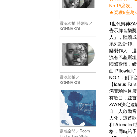
No.15席次。
★榮獲9座葛萊
1世代男神Z
靈魂節拍 特別版／
KONNAKOL
告示牌音樂獎
人」，陸續成為Za
系列設計師、
樂製作人，邁
流有巴基斯坦血
國際歌壇，締造
曲“Pillo
NO.1，創
靈魂節拍／
KONNAKOL
【Icaru
滿實驗性且廣受
有歌曲，並首
ZAYN決定
自一人啟動音
人化，這首歌
和“Alien
格，同時給予
靈感空間／Room
Under The Stairs