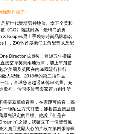
e等大咖製作操刀！
立足新世代樂壇男神地位。拿下全美和
被《GQ》雜誌封為「最時尚的男
、Zayn X Kooples男士手袋等時尚品牌聯名
es】，ZAYN首度擔任主角配音以及配
e Direction成員後，短短五年橫掃
e】，直接空降英美兩地冠軍，加上單飛首
勢攻佔包含美國及英國在內68國流行排行
傲人紀錄。2018年的第二張作品
行第一年，全球急速超過50億串流量。充
生經歷寫進歌裡，偕同多位音樂家齊力創作所
也不需要豪華錄音室，在家即可錄音，獨
雖然以一種陌生方式打造，卻相當直接且個
是我原先設定的目標」他說「但是在
“Dreamin’”之後，我確立了一個聲音風
這些大膽且激勵人心的片段在第四張專輯