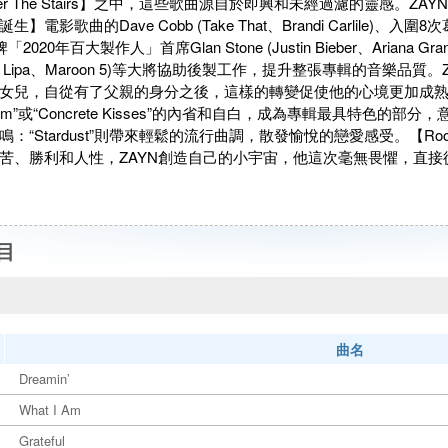
nder The Stairs】之中，這些歌曲源自於即興和未經過濾的靈感。
電影歌曲的Dave Cobb (Take That、Brandi Carlile)、入圍8次葛萊
「2020年百大製作人」首席Glan Stone (Justin Bieber、Arian
(Dua Lipa、Maroon 5)等大將協助後製工作，提升整張專輯的音樂
女兒，自從有了父親的身分之後，這樣的轉變促使他的心境更加成
 I Am”或“Concrete Kisses”的內省和自白，成為專輯最具特色的
：“Stardust”則帶來輕鬆的流行曲調，散發愉悅的戀愛感受。【Room Un
苦、勝利和人性，ZAYN創造自己的小宇宙，他這次毫無畏懼，直接
目
曲名
Dreamin’
What I Am
Grateful