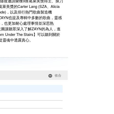
ZAYN隨後邀請榮獲9座葛萊美獎得主、操刀
美獎的Carter Lang (SZA、Alicia
a Grande)，以及排行熱門歌曲製造機
品質。ZAYN也提及專輯中多數的歌曲，靈感
熟，也更加耐心處理事情並深思熟
部分，意圖讓聽眾深入了解ZAYN的為人，進
der The Stairs】可以聽到關於
從靈魂中透露真心。
收合