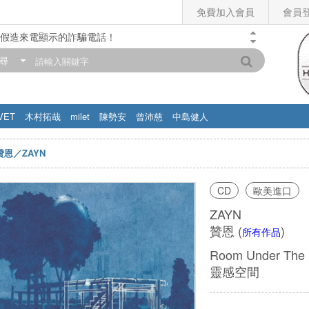
免費加入會員
會員
假造來電顯示的詐騙電話！
門市營業時間調整公告】
尋
滿200元，即享免運優惠!! 詳情>>
VET
木村拓哉
milet
陳勢安
曾沛慈
中島健人
贊恩／ZAYN
CD
歐美進口
ZAYN
贊恩
(
)
所有作品
Room Under The S
靈感空間