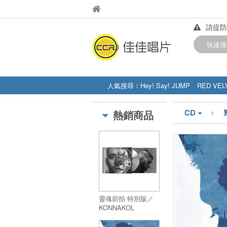
佳佳唱片
佳佳唱片
請提防
【中華
快速搜
訂購金額
人氣搜尋：
Hey! Say! JUMP
RED VEL
STRAY KIDS
盧廣仲
周杰伦
CD
熱銷商品
靈魂節拍 特別版／
KONNAKOL