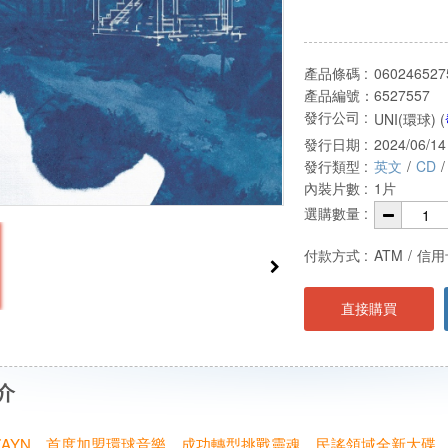
產品條碼 :
060246527
產品編號：
6527557
發行公司 :
UNI(環球) (
發行日期 :
2024/06/14
發行類型 :
英文
/
CD
/
內裝片數 :
1片
選購數量 :
付款方式 :
ATM
/
信用
直接購買
介
ZAYN，首度加盟環球音樂，成功轉型挑戰靈魂、民謠領域全新大碟