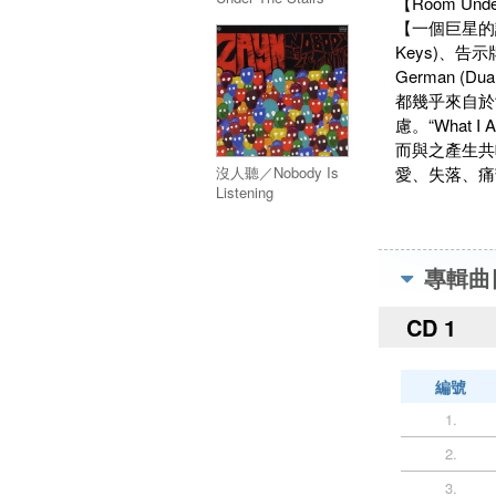
【Room U
【一個巨星的誕生】
Keys)、告示牌
German 
都幾乎來自於
慮。“What
而與之產生共鳴
愛、失落、痛
沒人聽／Nobody Is
Listening
專輯曲
CD 1
編號
1.
2.
3.