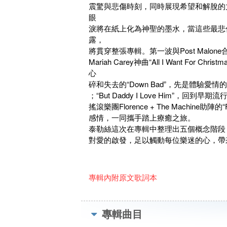
震驚與悲傷時刻，同時展現希望和解脫的
眼
淚將在紙上化為神聖的墨水，當這些最悲
露，
將貫穿整張專輯。第一波與Post Malon
Mariah Carey神曲“All I Want Fo
心
碎和失去的“Down Bad”，先是體
；“But Daddy I Love Him
搖滾樂團Florence + The Machi
感情，一同攜手踏上療癒之旅。
泰勒絲這次在專輯中整理出五個概念階段
對愛的啟發，足以觸動每位樂迷的心，帶
專輯內附原文歌詞本
專輯曲目