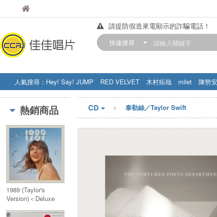
佳佳唱片
佳佳唱片
請提防假造來電顯示的詐騙電話！
【中華門市營業時間調整公告】
快速搜尋
訂購金額滿200元，即享免運優惠!! 詳
人氣搜尋：
Hey! Say! JUMP
RED VELVET
木村拓哉
milet
陳勢
STRAY KIDS
盧廣仲
周杰伦
CD
熱銷商品
泰勒絲／Taylor Swift
1989 (Taylor's
Version)＜Deluxe
Edition＞(日本独自
企画限定盤)