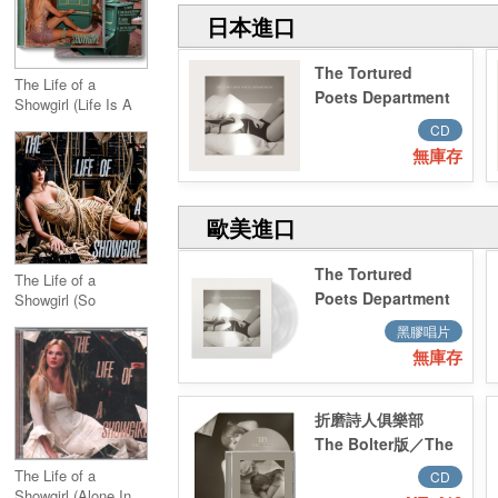
日本進口
The Tortured
The Life of a
Poets Department
Showgirl (Life Is A
Song Acoustic
CD
Version)
無庫存
歐美進口
The Tortured
The Life of a
Poets Department
Showgirl (So
Glamorous Cabaret
Phantom Clear
黑膠唱片
Version)
Vinyl (2LP)
無庫存
折磨詩人俱樂部
The Bolter版／The
Tortured Poets
The Life of a
CD
Department (The
Showgirl (Alone In