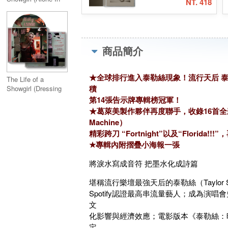
NT. 418
My Tower Acoustic
Bolter Edition)
Version)
商品簡介
★全球排行進入泰勒絲現象！流行天后 泰
The Life of a
積
Showgirl (Dressing
Room Rehearsal
第14張告示牌專輯榜冠軍！
Version)
★葛萊美製作夥伴再度聯手，收錄16首全新創作，
Machine）
精彩跨刀 “Fortnight”以及“Florida!!
★專輯內附摺疊小海報一張
將淚水寫成音符 把墨水化成詩篇
堪稱流行樂壇最強天后的泰勒絲（Taylor
Spotify認證最高串流量藝人；成為演
文
化影響與經濟效應；電影版本《泰勒絲：
定，