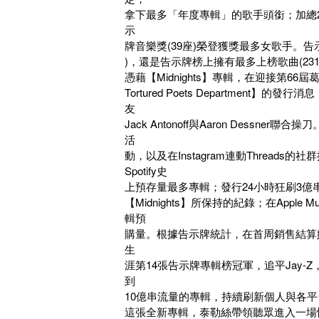
拿下最多「年度專輯」的歌手頭銜；加總2
示
牌音樂獎(39座)榮登獲獎最多女歌手。告
)，還是告示牌榜上擁有最多上榜歌曲(23
憑藉【Midnights】專輯，在迎接第
Tortured Poets Departm
友
Jack Antonoff與Aaron De
活
動，以及在Instagram連動Threa
Spotify史
上預存量最多專輯；發行24小時狂刷3億串
【Midnights】所保持的紀錄；在Apple
輯預
購量。根據告示牌統計，在首周銷售結算
生
涯第14張告示牌專輯榜冠軍，追平Jay-
到
10億串流量的專輯，持續刷新個人與各
這張全新專輯，泰勒絲帶領聽眾進入一場