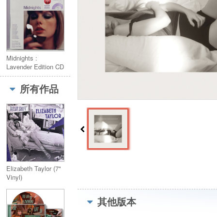
Midnights :
Lavender Edition CD
(Target Exclusive)
薰衣草CD版本
所有作品
Elizabeth Taylor (7"
Vinyl)
其他版本