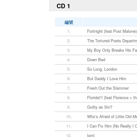
CD 1
編號
1.
Fortnight (feat Post Malone)
2.
The Tortured Poets Depart
3.
My Boy Only Breaks His Fa
4.
Down Bad
5.
So Long, London
6.
But Daddy I Love Him
7.
Fresh Out the Slammer
8.
Florida!!! (feat Florence + 
9.
Guilty as Sin?
10.
Who’s Afraid of Little Old M
11.
I Can Fix Him (No Really I 
12.
loml