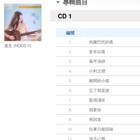
專輯曲目
CD 1
編號
1.
烏蘭巴托的夜
遇見 (HQCD II)
2.
多年以後
3.
風平浪靜
4.
小村之戀
5.
鄉間的小路
6.
忘了我是誰
7.
梨渦淺笑
8.
我要你
9.
再回首
10.
往事只能回味
11.
浪子心聲