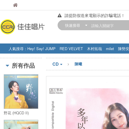
佳佳唱片
佳佳唱片
請提防假造來電顯示的詐騙電話！
【中華門市營業時間調整公告】
快速搜尋
訂購金額滿200元，即享免運優惠!! 詳
人氣搜尋：
Hey! Say! JUMP
RED VELVET
木村拓哉
milet
陳勢
STRAY KIDS
盧廣仲
周杰伦
CD
所有作品
陳曦
野花 (HQCD II)