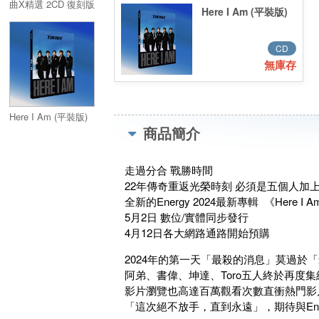
曲X精選 2CD 復刻版
Here I Am (平裝版)
CD
無庫存
Here I Am (平裝版)
商品簡介
走過分合 戰勝時間
22年傳奇重返光榮時刻 必須是五個人加
全新的Energy 2024最新專輯 《Here I 
5月2日 數位/實體同步發行
4月12日各大網路通路開始預購
2024年的第一天「最殺的消息」莫過於「
阿弟、書偉、坤達、Toro五人終於再度集結
影片瀏覽也高達百萬觀看次數直衝熱門影
「這次絕不放手，直到永遠」，期待與Ene