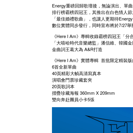
Energy重磅回歸歌壇後，無論演出、
排行榜霸榜四冠王，其推出在白色情人節
「最佳婚禮歌曲」，也讓人更期待Energy的下
數位實體同步發行，同時宣布將於7/27
《Here I Am》專輯收錄霸榜四冠王
「大嘻哈時代音樂總監」潘信維、韓國金牌製
金曲詞王葛大為 A&R打造
《Here I Am》實體專輯 首批限定精裝
6首全新單曲
40頁精彩大幀高清寫真本
演唱會門票珍藏套夾
20頁歌詞本
摺疊珍藏海報 360mm X 209mm
雙向奔赴團員小卡5張