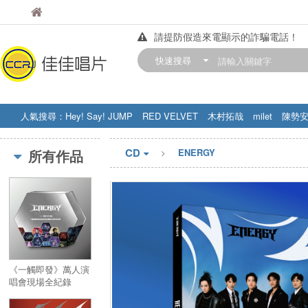
佳佳唱片
佳佳唱片
請提防假造來電顯示的詐騙電話！
【中華門市營業時間調整公告】
快速搜尋
訂購金額滿200元，即享免運優惠!! 詳
人氣搜尋：
Hey! Say! JUMP
RED VELVET
木村拓哉
milet
陳勢
STRAY KIDS
盧廣仲
周杰伦
CD
所有作品
ENERGY
《一觸即發》萬人演
唱會現場全紀錄
USB + 演唱會Live
CD