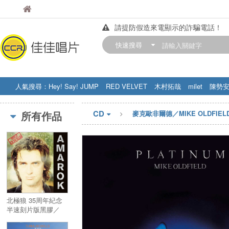
佳佳唱片
佳佳唱片
請提防假造來電顯示的詐騙電話！
【中華門市營業時間調整公告】
快速搜尋
訂購金額滿200元，即享免運優惠!! 詳
人氣搜尋：
Hey! Say! JUMP
RED VELVET
木村拓哉
milet
陳勢
STRAY KIDS
盧廣仲
周杰伦
CD
所有作品
麥克歐非爾德／MIKE OLDFIEL
北極狼 35周年紀念
半速刻片版黑膠／
Amarok 35th
Anniversary 2LP