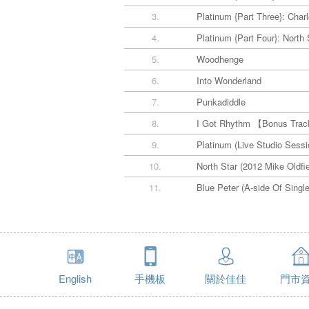
3.
Platinum {Part Three}: Char
4.
Platinum {Part Four}: North 
5.
Woodhenge
6.
Into Wonderland
7.
Punkadiddle
8.
I Got Rhythm 【Bonus Tra
9.
Platinum (Live Studio Sessi
10.
North Star (2012 Mike Oldfi
11.
Blue Peter (A-side Of Single
English
手機板
關於佳佳
門市