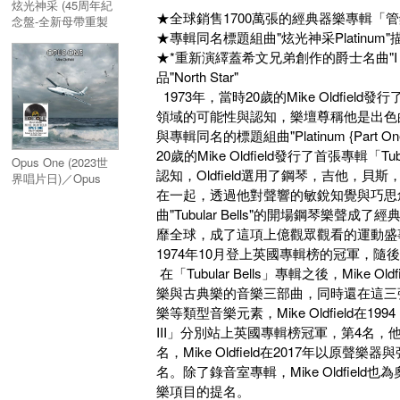
炫光神采 (45周年紀
★全球銷售1700萬張的經典器樂專輯「管鐘Tu
念盤-全新母帶重製
★專輯同名標題組曲"炫光神采Platinu
版本，加收3首曲目)
／Platinum
★*重新演繹蓋希文兄弟創作的爵士名曲"I Got
品"North Star"
1973年，當時20歲的Mike Oldfiel
領域的可能性與認知，樂壇尊稱他是出色的作
與專輯同名的標題組曲"Platinum {Par
20歲的Mike Oldfield發行了首張專
Opus One (2023世
認知，Oldfield選用了鋼琴，吉他
界唱片日)／Opus
在一起，透過他對聲響的敏銳知覺與巧思創意
One RSD 2023
曲"Tubular Bells"的開場鋼琴樂聲成
靡全球，成了這項上億觀眾觀看的運動盛
1974年10月登上英國專輯榜的冠軍，隨
在「Tubular Bells」專輯之後，Mike 
樂與古典樂的音樂三部曲，同時還在這三
樂等類型音樂元素，Mike Oldfield在1994，19
III」分別站上英國專輯榜冠軍，第4名，他在2
名，Mike Oldfield在2017年以原聲
名。除了錄音室專輯，Mike Oldfi
樂項目的提名。