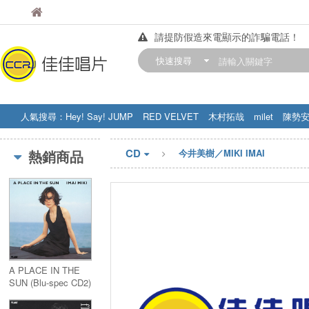
佳佳唱片
佳佳唱片
請提防假造來電顯示的詐騙電話！
【中華門市營業時間調整公告】
快速搜尋
訂購金額滿200元，即享免運優惠!! 詳
人氣搜尋：
Hey! Say! JUMP
RED VELVET
木村拓哉
milet
陳勢
STRAY KIDS
盧廣仲
周杰伦
CD
熱銷商品
今井美樹／MIKI IMAI
A PLACE IN THE
SUN (Blu-spec CD2)