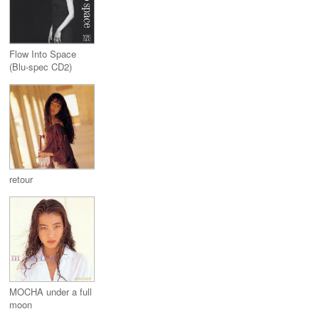
Flow Into Space
(Blu-spec CD2)
retour
MOCHA under a full
moon