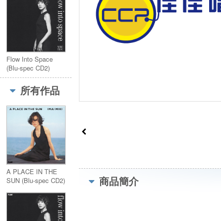
Flow Into Space
(Blu-spec CD2)
所有作品
A PLACE IN THE
商品簡介
SUN (Blu-spec CD2)