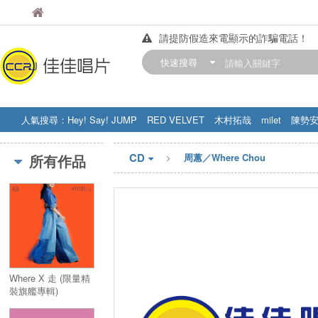
佳佳唱片
佳佳唱片
請提防假造來電顯示的詐騙電話！
【中華門市營業時間調整公告】
快速搜尋
訂購金額滿200元，即享免運優惠!! 詳
人氣搜尋：
Hey! Say! JUMP
RED VELVET
木村拓哉
milet
陳勢
STRAY KIDS
盧廣仲
周杰伦
CD
所有作品
周蕙／Where Chou
Where X 走 (限量精
裝旗艦專輯)