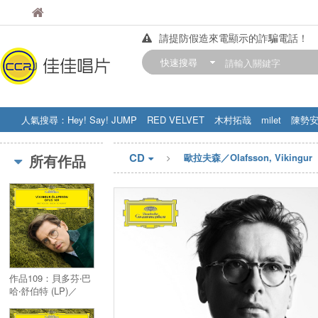
佳佳唱片
佳佳唱片
請提防假造來電顯示的詐騙電話！
【中華門市營業時間調整公告】
快速搜尋
訂購金額滿200元，即享免運優惠!! 詳
人氣搜尋：
Hey! Say! JUMP
RED VELVET
木村拓哉
milet
陳勢
STRAY KIDS
盧廣仲
周杰伦
CD
所有作品
歐拉夫森／Olafsson, Vikingur
作品109：貝多芬‧巴
哈‧舒伯特 (LP)／
Opus 109 : Piano
Concertos (LP)