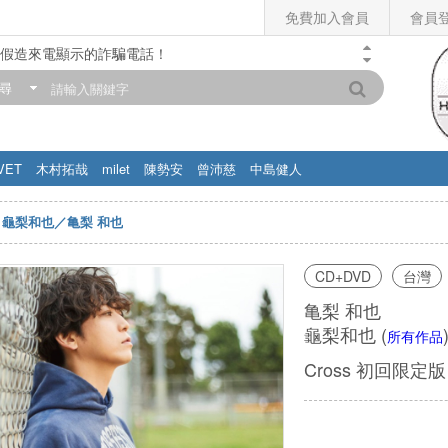
免費加入會員
會員
假造來電顯示的詐騙電話！
門市營業時間調整公告】
尋
滿200元，即享免運優惠!! 詳情>>
VET
木村拓哉
milet
陳勢安
曾沛慈
中島健人
龜梨和也／亀梨 和也
CD+DVD
台灣
亀梨 和也
龜梨和也
(
所有作品
Cross 初回限定版 