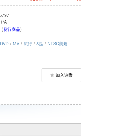
5797
1/A
 (
發行商品
)
DVD
/
MV
/
流行
/
3區
/
NTSC美規
加入追蹤