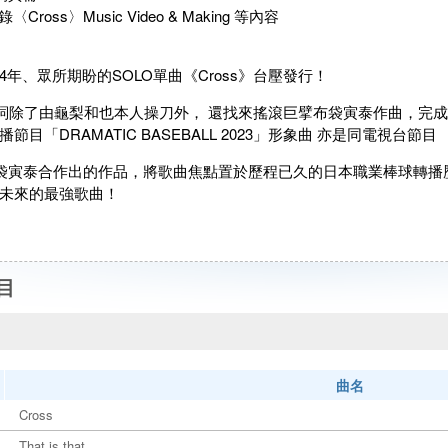
Cross〉Music Video & Making 等內容
4年、眾所期盼的SOLO單曲《Cross》台壓發行！
〉作詞除了由龜梨和也本人操刀外， 還找來搖滾巨擘布袋寅泰作曲，完
目「DRAMATIC BASEBALL 2023」形象曲 亦是同電視台節目 「Go
袋寅泰合作出的作品，將歌曲焦點置於歷程已久的日本職業棒球轉播
未來的最強歌曲！
目
曲名
Cross
That is that