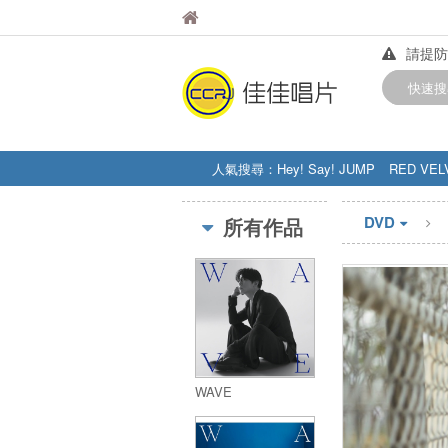
佳佳唱片
佳佳唱片
請提防
【中華
快速搜
訂購金額
人氣搜尋：
Hey! Say! JUMP
RED VEL
STRAY KIDS
盧廣仲
周杰伦
DVD
所有作品
WAVE