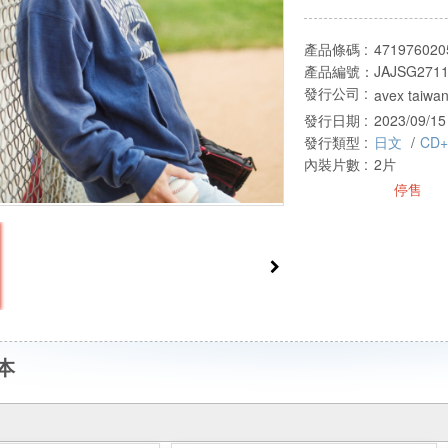
產品條碼 :
471976020
產品編號：
JAJSG2711
發行公司 :
avex taiwan
發行日期 :
2023/09/15
發行類型 :
日文
/
CD+
內裝片數 :
2片
停售
本