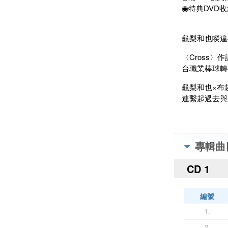
◉特典DVD收錄〈
龜梨和也睽違
〈Cross
台職業棒球轉播節
龜梨和也×布
連繫起過去與
專輯曲
CD 1
編號
1.
2.