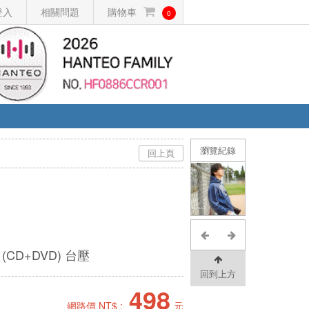
登入
相關問題
購物車
0
瀏覽紀錄
回上頁
)
(CD+DVD) 台壓
回到上方
498
網路價 NT$ :
元