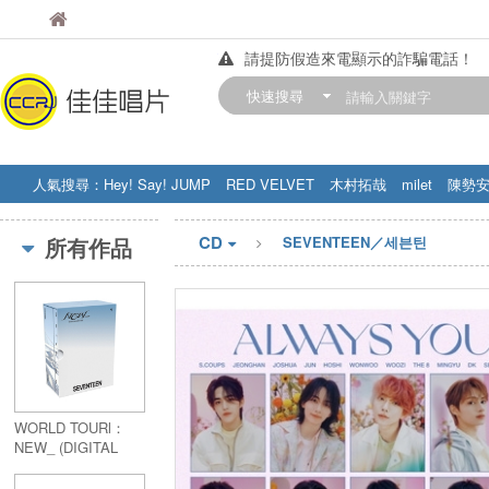
佳佳唱片
佳佳唱片
請提防假造來電顯示的詐騙電話！
【中華門市營業時間調整公告】
快速搜尋
訂購金額滿200元，即享免運優惠!! 詳
人氣搜尋：
Hey! Say! JUMP
RED VELVET
木村拓哉
milet
陳勢
STRAY KIDS
盧廣仲
周杰伦
CD
所有作品
SEVENTEEN／세븐틴
WORLD TOURl：
NEW_ (DIGITAL
CODE)