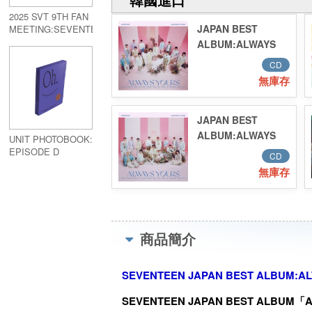
2025 SVT 9TH FAN
JAPAN BEST
MEETING:SEVENTEEN
IN CARAT LAND
ALBUM:ALWAYS
MEMORY BOOK+
YOURS 【通常盤】
CD
(2CD+24P PHOTO
無庫存
BOOK)
JAPAN BEST
ALBUM:ALWAYS
UNIT PHOTOBOOK:
YOURS【flash
EPISODE D
CD
price盤】
無庫存
(2CD+16P LYRIC
BOOK)
商品簡介
SEVENTEEN JAPAN BEST ALBUM:
SEVENTEEN JAPAN BEST ALBUM「