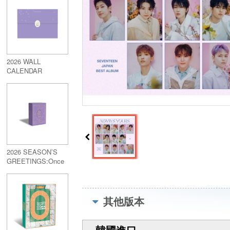
2026 WALL
CALENDAR
2026 SEASON’S
GREETINGS:Once
Upon a Fable
其他版本
韓國進口