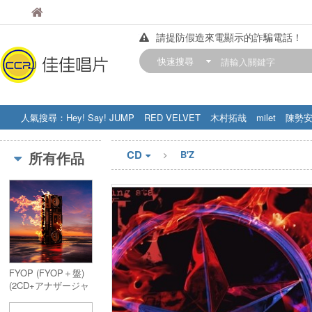
佳佳唱片
佳佳唱片
請提防假造來電顯示的詐騙電話！
【中華門市營業時間調整公告】
快速搜尋
訂購金額滿200元，即享免運優惠!! 詳
人氣搜尋：
Hey! Say! JUMP
RED VELVET
木村拓哉
milet
陳勢
STRAY KIDS
盧廣仲
周杰伦
CD
所有作品
B'Z
FYOP (FYOP＋盤)
(2CD+アナザージャ
ケット)