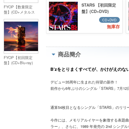
STARS 【初回限定
FYOP【数量限定
盤】(CD+DVD)
盤】(CD+メタルス
マートフォンスピー
CD+DVD
カー＜RED＞】
無庫存
商品簡介
FYOP【初回限定
盤】(CD+Blu-ray)
B’zをとりまくすべてが、かけがえのない
デビュー35周年に生まれた待望の新作！
前作から6年ぶりのシングル「STARS」7月12
通算54枚目となるシングル「STARS」のリリー
今作には、メモリアルイヤーを象徴する表題曲をは
ラー」、さらに、1989 年発売の 2nd シン