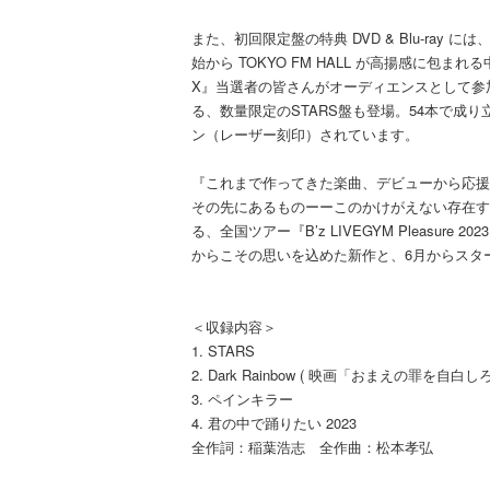
また、初回限定盤の特典 DVD & Blu-ra
始から TOKYO FM HALL が高揚感に包ま
X』当選者の皆さんがオーディエンスとして参
る、数量限定のSTARS盤も登場。54本で成
ン（レーザー刻印）されています。
『これまで作ってきた楽曲、デビューから応援
その先にあるものーーこのかけがえない存在すべてが「
る、全国ツアー『B’z LIVEGYM Pleasur
からこその思いを込めた新作と、6月からスタート
＜収録内容＞
1. STARS
2. Dark Rainbow ( 映画「おまえの罪を自白し
3. ペインキラー
4. 君の中で踊りたい 2023
全作詞：稲葉浩志 全作曲：松本孝弘