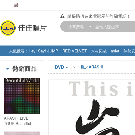
佳佳唱片
佳佳唱片
請提防假造來電顯示的詐騙電話！
【中華門市營業時間調整公告】
快速搜尋
訂購金額滿200元，即享免運優惠!! 詳
人氣搜尋：
Hey! Say! JUMP
RED VELVET
木村拓哉
milet
陳勢
STRAY KIDS
盧廣仲
周杰伦
DVD
熱銷商品
嵐／ARASHI
ARASHI LIVE
TOUR Beautiful
World (Blu-ray)