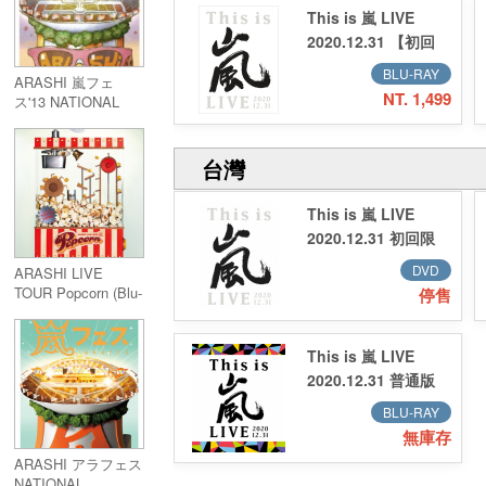
This is 嵐 LIVE
2020.12.31 【初回
限定盤】（2Blu-
BLU-RAY
ARASHI 嵐フェ
ray）
NT. 1,499
ス'13 NATIONAL
STADIUM 2013 Blu-
ray
台灣
This is 嵐 LIVE
2020.12.31 初回限
定版DVD (3DVD) 台
DVD
ARASHI LIVE
壓
TOUR Popcorn (Blu-
停售
ray)
This is 嵐 LIVE
2020.12.31 普通版
Blu-ray 台壓
BLU-RAY
無庫存
ARASHI アラフェス
NATIONAL