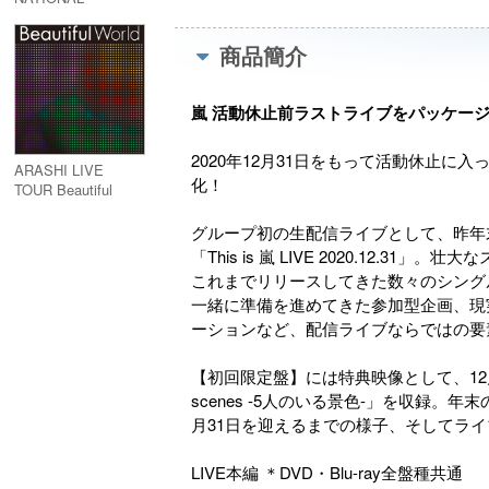
STADIUM 2012
(Blu-ray)
商品簡介
嵐 活動休止前ラストライブをパッケー
2020年12月31日をもって活動休止
ARASHI LIVE
化！
TOUR Beautiful
World (Blu-ray)
グループ初の生配信ライブとして、昨年
「This is 嵐 LIVE 2020.12.31
これまでリリースしてきた数々のシングル
一緒に準備を進めてきた参加型企画、現
ーションなど、配信ライブならではの要
【初回限定盤】には特典映像として、12月31日
scenes -5人のいる景色-」を収録
月31日を迎えるまでの様子、そしてラ
LIVE本編 ＊DVD・Blu-ray全盤種共通