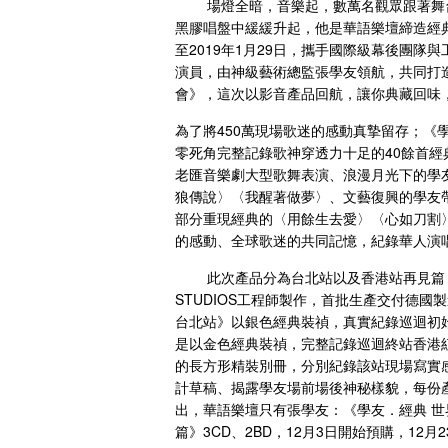
場燈全暗，音樂起，數萬名觀眾跟著舞台
黑膠唱盤中緩緩升起，他是華語樂壇締造經典
至2019年1月29日，攜手國際級幕後團隊
演員，由神級藝術總監張學友領航，共同打
會》，這次以影音產品回航，讓你典藏回味
為了將450萬現場歌迷的感動真摯留存；《學
零死角完整記錄歌神穿透力十足的40餘首
老匯音樂劇大型歌舞表演、浪漫月光下的學
狼傳說〉〈我醒著做夢〉、文藝復興的學友
部分重現經典的〈用餘生去愛〉〈心如刀割〉〈
的感動、全球歌迷的共同記憶，紀錄華人演
此次產品分為台北站以及香港站再見篇，各有
STUDIOS工程師製作，首批生產交付德國
台北站》以銀色經典裝禎，真實紀錄巡迴初始
是以金色經典裝禎，完整記錄巡迴終站香港紅
的長方形精裝別冊，分別紀錄該站現場寫實感
計草稿、揭露學友場前場後神秘樣貌，每份
出，華語樂壇只有張學友：《學友．經典 世界
篇》3CD、2BD，12月3日開始預購，12月