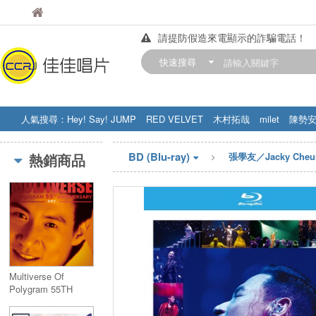
佳佳唱片
佳佳唱片
請提防假造來電顯示的詐騙電話！
【中華門市營業時間調整公告】
快速搜尋
訂購金額滿200元，即享免運優惠!! 詳
人氣搜尋：
Hey! Say! JUMP
RED VELVET
木村拓哉
milet
陳勢
STRAY KIDS
盧廣仲
周杰伦
BD (Blu-ray)
熱銷商品
張學友／Jacky Cheu
Multiverse Of
Polygram 55TH
Anniversary - 張學友
(2CDs)