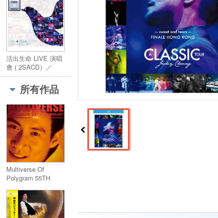
活出生命 LIVE 演唱
會 ( 2SACD）／
LIVE
PERFORMANCE (
所有作品
2SACD）
Multiverse Of
Polygram 55TH
Anniversary - 張學友
(2CDs)