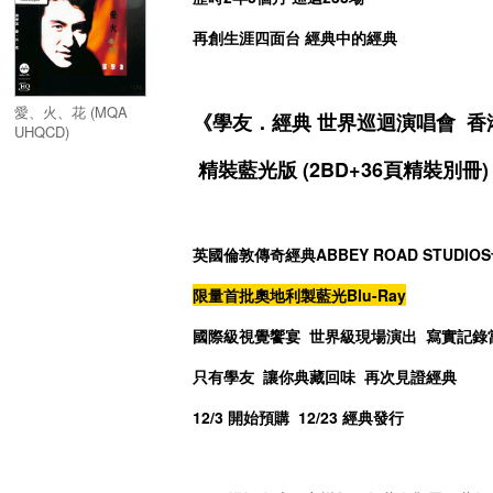
再創生涯四面台 經典中的經典
愛、火、花 (MQA
《學友．經典 世界巡迴演唱會 香
UHQCD)
精裝藍光版 (2BD+36頁精裝別冊)
英國倫敦傳奇經典ABBEY ROAD STUDIO
限量首批奧地利製藍光Blu-Ray
國際級視覺饗宴 世界級現場演出 寫實記錄
只有學友 讓你典藏回味 再次見證經典
12/3
開始預購 12/23 經典發行