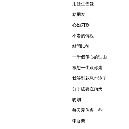
用餘生去愛
給朋友
心如刀割
不老的傳說
離開以後
一千個傷心的理由
祇想一生跟你走
我等到花兒也謝了
分手總要在雨天
吻別
每天愛你多一些
李香蘭