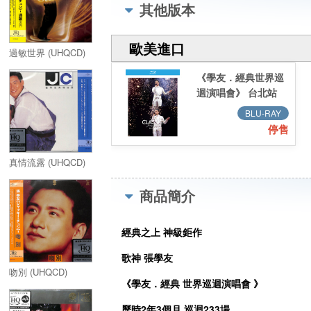
其他版本
歐美進口
過敏世界 (UHQCD)
《學友．經典世界巡
迴演唱會》 台北站
精裝藍光版
BLU-RAY
(2BD+36頁精裝別
停售
冊)／《Jacky
Cheung A Classic
真情流露 (UHQCD)
Tour》 Taipei 精裝
藍光版 (2BD+36頁
商品簡介
精裝別冊)
經典之上 神級鉅作
歌神 張學友
吻別 (UHQCD)
《學友
．經典 世界巡迴演唱會 》
歷時2年3個月 巡迴233場