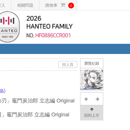
登入
相關問題
購物車
0
瀏覽紀錄
回上頁
)
品
」竈門炭治郎 立志編 Original
竈門炭治郎 立志編 Original
回到上方