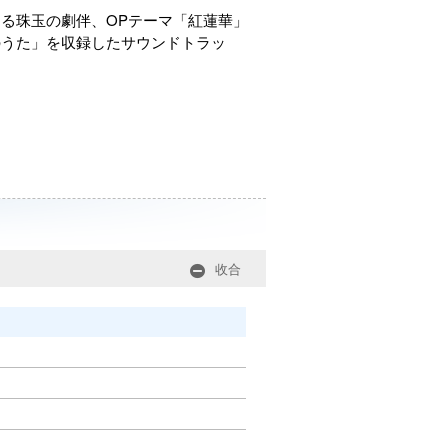
る珠玉の劇伴、OPテーマ「紅蓮華」
炭治郎のうた」を収録したサウンドトラッ
收合