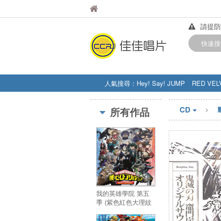
佳佳唱片
佳佳唱片
請提防
【中華
快速搜
訂購金額
人氣搜尋：
Hey! Say! JUMP
RED VEL
STRAY KIDS
盧廣仲
周杰伦
CD
所有作品
我的英雄學院 第五
季 (紫色紅色大理紋
雙色雙彩膠)／My
Hero Academia