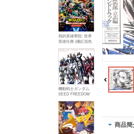
Season 5 (2Lp)
我的英雄學院: 世界
英雄任務 (橘紅混色
雙色雙彩膠)／My
Hero Academia :
World Heroes'
Mission
機動戦士ガンダム
SEED FREEDOM
Original Soundtrack
(アナログ盤) 3LP／
機動戦士ガンダム
SEED FREEDOM
オリジナルサウンド
商品簡
トラック (アナログ
盤) 3LP