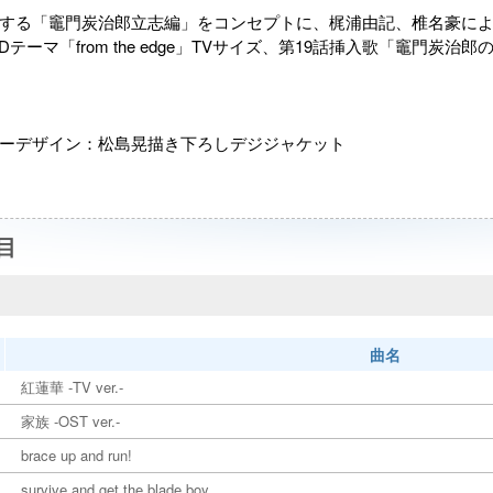
する「竈門炭治郎立志編」をコンセプトに、梶浦由記、椎名豪によ
Dテーマ「from the edge」TVサイズ、第19話挿入歌「竈門
ーデザイン：松島晃描き下ろしデジジャケット
目
曲名
紅蓮華 -TV ver.-
家族 -OST ver.-
brace up and run!
survive and get the blade,boy