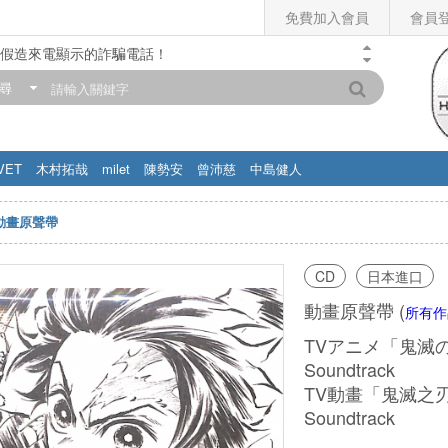
免費加入會員
會員
假造來電顯示的詐騙電話！
門市營業時間調整公告】
尋
滿200元，即享免運優惠!! 詳情>>
VET
木村拓哉
milet
陳勢安
曾沛慈
中島健人
動畫原聲帶
CD
日本進口
動畫原聲帶
(
所有作
TVアニメ「鬼滅の刃
Soundtrack
TV動畫「鬼滅之刃」
Soundtrack