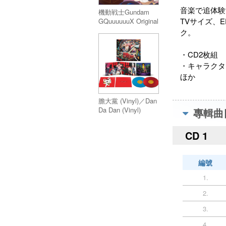
音楽で追体験
機動戦士Gundam
TVサイズ、E
GQuuuuuuX Original
Soundtrack
ク。
Selection (完全生産
限定盤) 照井順政／
・CD2枚組
蓮尾理之 (2LP)／機
・キャラクタ
動戦士Gundam
GQuuuuuuX サウン
ほか
ドトラックセレクシ
ョン (完全生産限定
膽大黨 (Vinyl)／Dan
盤) (アナログ盤) - 照
Da Dan (Vinyl)
專輯曲
井順政／蓮尾理之
CD 1
編號
1.
2.
3.
4.