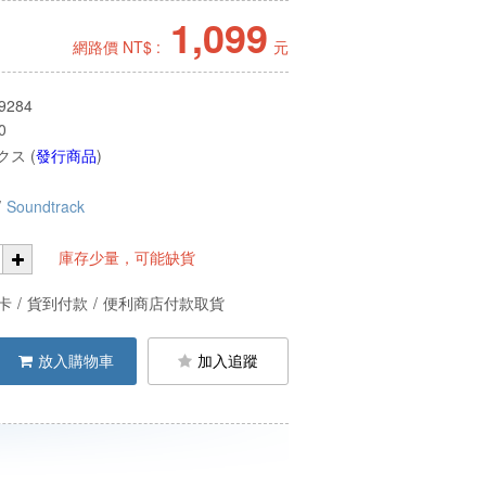
1,099
網路價 NT$ :
元
9284
0
ス (
發行商品
)
/
Soundtrack
庫存少量，可能缺貨
卡
/
貨到付款
/
便利商店付款取貨
放入購物車
加入追蹤