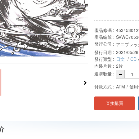
產品條碼 :
453453012
產品編號：
SVWC7053
發行公司 :
アニプレック
發行日期 :
2021/05/26
發行類型 :
日文
/
CD
內裝片數 :
2片
選購數量 :
付款方式 :
ATM
/
信用
直接購買
介