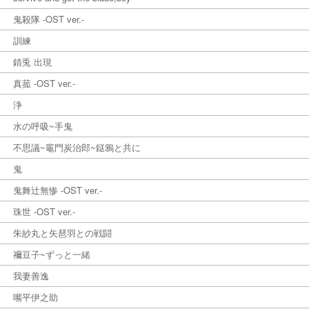
鬼殺隊 -OST ver.-
訓練
錆兎 出現
真菰 -OST ver.-
浄
水の呼吸~手鬼
不思議~竈門炭治郎~鎹鴉と共に
鬼
鬼舞辻無惨 -OST ver.-
珠世 -OST ver.-
朱紗丸と矢琶羽との戦闘
禰豆子~ずっと一緒
我妻善逸
嘴平伊之助