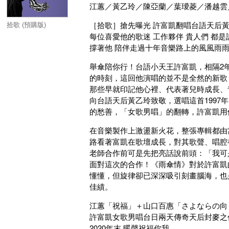
江蕙／黃乙玲／陳亞蘭／葉璦菱／潘越雲
拾歌 (預購版)
［拾歌］搶先曝光 許富凱翻唱台語天后
每位喜愛他的歌迷 工作夥伴 貴人們 都
撐著他 陪伴走過十年音樂路上的風風雨雨
舉傘陪你行！台語小天王許富凱，相隔2年
的時刻，這回他演唱的並不是全然的新歌
那些早就印記他心裡、代表著兒時成長、
向台語天后黃乙玲致敬，選唱這首199
的愁善，「女歌男唱」的翻轉，許富凱用
在音樂製作上激盪新火花，整張專輯都由
路看著富凱在歌壇成長，對其歌聲、唱腔
老師合作前可是先把亮話說前頭：「我可
面對這次的合作！《雨傘情》對於許富凱
懂懂，但旋律卻已深深吸引刻畫腦海，也
佳績。
江蕙「祝福」＋山口百惠「さよならの向
許富凱女歌男唱台日兩天傳奇天后封麥之
2020年末 暖聲祝福你我