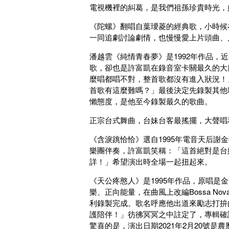
電視機裡的糾葛，是我們祖孫珍貴時光，
《陀螺》翻唱自葉璦菱的經典歌，小時候
一同追劇討論劇情，也慢慢愛上片頭曲、
潘越雲《純情青春夢》是1992年作品
歌，卻也是許富凱在錄音室卡關最久的大
麼唱都唱不對，整首歌都沒有進入狀況！
首歌有這麼難嗎？」最後決定先錄製其他
懶態度，是他至今錄製最久的歌曲。
正宗台式舞曲，台妹台客最搖擺，大聲唱
《含淚跳恰恰》選自1995年電音天后
樂團伴奏，許富凱笑稱：「這首絕對是台
詳！」希望演出時全場一起扭起來。
《天公疼憨人》是1995年作品，原唱
樂、正向能量，在曲風上改編Bossa 
利錄製完成。歌名呼應他出道來勵志打拚
護陪伴！」彷彿冥冥之中註定了，專輯確
驚喜的是，演出日期2021年2月20號