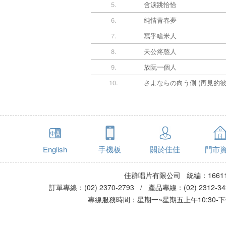
5.
️含淚跳恰恰
6.
️純情青春夢
7.
️寫乎啥米人
8.
️天公疼憨人
9.
️放阮一個人
10.
さよならの向う側 (再見的彼
English
手機板
關於佳佳
門市
佳群唱片有限公司 統編：16611
訂單專線：(02) 2370-2793 / 產品專線：(02) 2312-
專線服務時間：星期一~星期五上午10:30-下午0