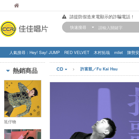
佳佳唱片
佳佳唱片
請提防假造來電顯示的詐騙電話！
【中華門市營業時間調整公告】
快速搜尋
訂購金額滿200元，即享免運優惠!! 詳
人氣搜尋：
Hey! Say! JUMP
RED VELVET
木村拓哉
milet
陳勢
STRAY KIDS
盧廣仲
周杰伦
CD
熱銷商品
許富凱／Fu Kai Hsu
尪仔物