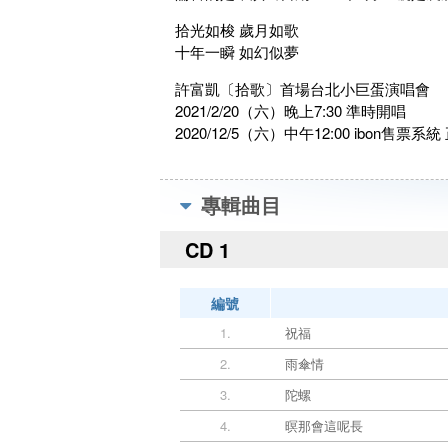
拾光如梭 歲月如歌
十年一瞬 如幻似夢
許富凱〔拾歌〕首場台北小巨蛋演唱會
2021/2/20（六）晚上7:30 準時開唱
2020/12/5（六）中午12:00 ibon售票系
專輯曲目
CD 1
編號
1.
️祝福
2.
️雨傘情
3.
️陀螺
4.
️暝那會這呢長