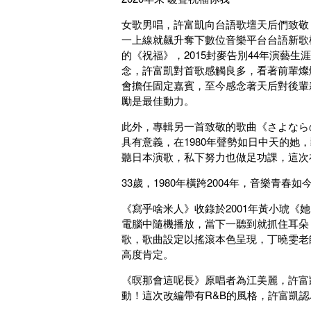
女歌男唱，許富凱向台語歌壇天后們致敬
一上線就飆升奪下數位音樂平台台語新歌
的《祝福》，2015封麥告別44年演藝
念，許富凱對首歌感觸良多，看著前輩燦
會擔任固定嘉賓，至今感念著天后對後輩
勵是最佳動力。
此外，專輯另一首致敬的歌曲《さよなら
具有意義，在1980年聲勢如日中天的
聽日本演歌，私下努力也做足功課，這次
33歲，1980年橫跨2004年，音樂青春如今
《寫乎啥米人》收錄於2001年黃小琥
電腦中隨機播放，當下一聽到就抓住耳朵
歌，歌曲設定以搖滾本色呈現，丁曉雯老
高度肯定。
《暝那會這呢長》原唱者為江美麗，許富凱則
動！這次改編帶有R&B的風格，許富凱