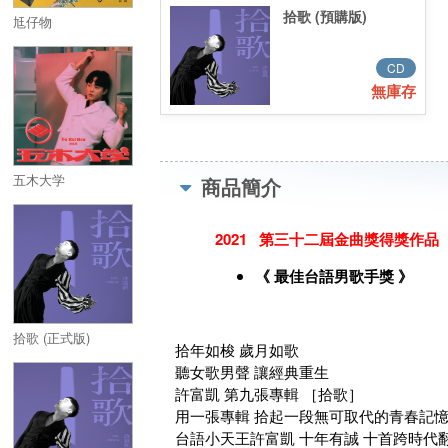
拾歌 (預購版)
尪仔物
CD
無庫存
五木大学
商品簡介
2021 第三十二屆金曲獎得獎作品
《 最佳台語男歌手獎 》
拾歌 (正式版)
拾年如梭 歲月如歌
聽女歌男聲 讓經典重生
許富凱 第九張專輯 ［拾歌］
用一張專輯 拾起一段無可取代的青春記
台語小天王許富凱 十年有誠 十首跨時代