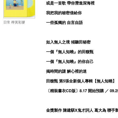
或是一首歌 帶你潛進深海裡
我把我的秘密借給你
日常 檸黃彩膠
一些孤獨的 自言自語
如入無人之境 傾聽田秘密
一個『無人知曉』的田馥甄
一個『無人知曉』的你自己
揭時間的謎 解心裡的迷
田馥甄 第5張全新個人專輯【無人知曉】
〔精裝書衣CD版〕8.17 開始預購 ／ 09.
金獎製作 陳建騏X鬼才詞人 葛大為 聯手