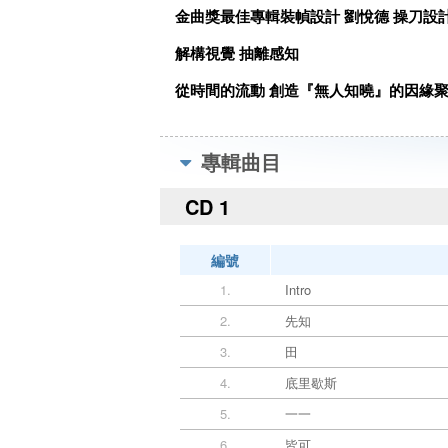
金曲獎最佳專輯裝幀設計 劉悅德 操刀設
解構視覺 抽離感知
從時間的流動 創造『無人知曉』的因緣
專輯曲目
CD 1
編號
1.
Intro
2.
先知
3.
田
4.
底里歇斯
5.
一一
6.
皆可