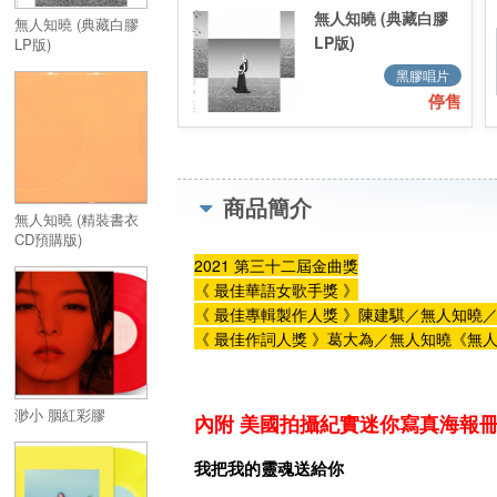
無人知曉 (典藏白膠
無人知曉 (典藏白膠
LP版)
LP版)
黑膠唱片
停售
商品簡介
無人知曉 (精裝書衣
CD預購版)
2021 第三十二屆金曲獎
《 最佳華語女歌手獎 》
《 最佳專輯製作人獎 》陳建騏／無人知曉
《 最佳作詞人獎 》葛大為／無人知曉《無
渺小 胭紅彩膠
內附 美國拍攝紀實迷你寫真海報
我把我的靈魂送給你