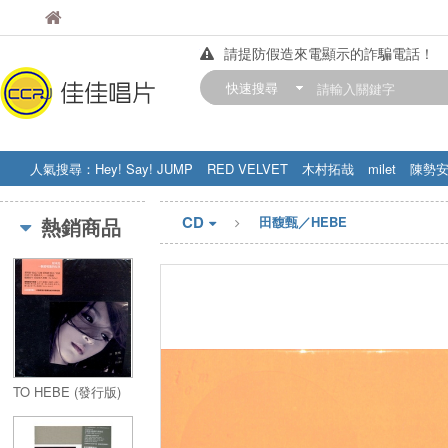
佳佳唱片
佳佳唱片
請提防假造來電顯示的詐騙電話！
【中華門市營業時間調整公告】
快速搜尋
訂購金額滿200元，即享免運優惠!! 詳
人氣搜尋：
Hey! Say! JUMP
RED VELVET
木村拓哉
milet
陳勢
STRAY KIDS
盧廣仲
周杰伦
CD
熱銷商品
田馥甄／HEBE
TO HEBE (發行版)