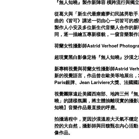
『無人知曉』製作新陣容 橫跨流行與獨
從葛大與「新生代最療癒夢幻民謠男歌手
曲的《皆可》講述一切由心一切皆可的感
製作人小安及多位新生代音樂人合作的新
同，逐一描繪五專新樣貌，一窺音樂製作
荷蘭女性攝影師Astrid Verhoef Photogr
超現實黑白影像定格『無人知曉』沙漠之
新專輯視覺與荷蘭女性攝影師Astrid Ver
新的視覺語言，作品曾在歐美等地展出，2019《Ins
Paris銀牌、Jean Lariviere大
視覺團隊遠赴美國西南部、地跨三州『無
曉」的謎樣氛圍，將主體抽離現實的攝影風格
知曉】音樂作品最直接的呼應。
拍攝過程中，更因沙漠溫差大天氣不穩定
控的大自然，攝影師與田馥甄在內心活動
像作品。