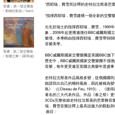
“西耶瑞．費雪所詮釋的史特拉汶斯基芭蕾
聖桑：第一號交響曲
/ 動物狂歡節／Saint-
“指揮西耶瑞．費雪建構一個全新的交響樂聲響…”–
Saens : Symphony
No 1 & The carnival
of the animals
出生於瑞士的指揮西耶瑞．費雪，199
象，2006年起更獲邀擔任BBC威爾斯
樂壇。本專輯由指揮西耶瑞．費雪帶領B
音樂美學。
聖桑 : 第二號交響曲
BBC威爾斯國家交響樂團是英國BBC旗
/ 骷髏之舞 / (羅馬城)
歷史中，BBC威爾斯國家交響樂團不僅
交響曲／Saint-
Saens : Symphony
音樂，每年更受邀至英國古典樂年度盛事 ─ 
No 2, Danse
macabre & Urbs
史特拉汶斯基作品風格多變，從俄國國民
Roma
能譜寫出自己的獨特風格，因此被稱為變
鳥》 （L’Oiseau de Feu, 1910）、《彼得
著名的三大代表作品。作品《春之祭》更
3CDs完整收錄史特拉汶斯基的芭蕾舞音
瑞．費雪音樂詮釋上最具說服力的觀點與
曲目 :