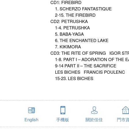
CD1: FIREBIRD
1. SCHERZO FANTASTIQUE
2-15. THE FIREBIRD
CD2: PETRUSHKA
1-4. PETRUSHKA
5. BABA-YAGA
6. THE ENCHANTED LAKE
7. KIKIMORA
CD3: THE RITE OF SPRING IGOR ST
1-8. PART I – ADORATION OF THE 
9-14 PART II – THE SACRIFICE
LES BICHES FRANCIS POULENC
15-23. LES BICHES
English
手機板
關於佳佳
門市