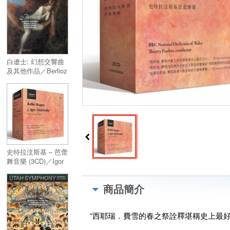
(2CD)
白遼士: 幻想交響曲
及其他作品／Berlioz
: Symphonie
fantastique & other
works
史特拉汶斯基 – 芭蕾
舞音樂 (3CD)／Igor
Stravinsky : Ballet
Russes (3CD)
商品簡介
“西耶瑞．費雪的春之祭詮釋堪稱史上最好之一…” –《