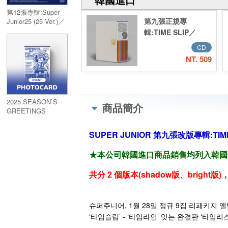
第12張專輯:Super
第九張正規專
Junior25 (25 Ver.)／
Vol.12:Super
輯:TIME SLIP／
Junior25 (25 Ver.)
VOL.9:TIME SLIP
CD
NT. 509
2025 SEASON`S
商品簡介
GREETINGS
(WithMuu通路版)
SUPER JUNIOR 第九張改版專輯:TIM
★本公司韓國進口商品銷售均列入韓國銷售
共分 2 個版本(shadow版、brigh
슈퍼주니어, 1월 28일 정규 9집 리패키지 앨
‘타임슬립’ - ‘타임라인’ 잇는 완결판 ‘타임리스’