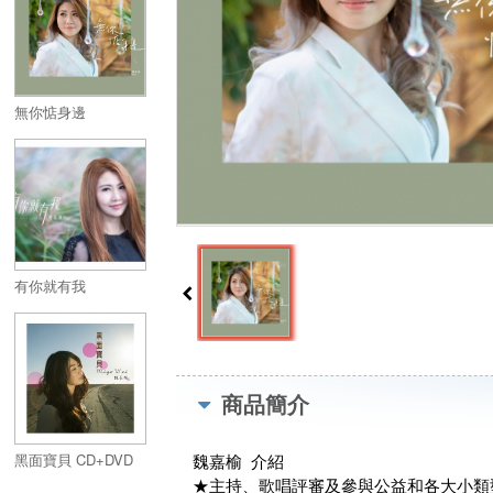
無你惦身邊
有你就有我
商品簡介
黑面寶貝 CD+DVD
魏嘉榆 介紹
★主持、歌唱評審及參與公益和各大小類