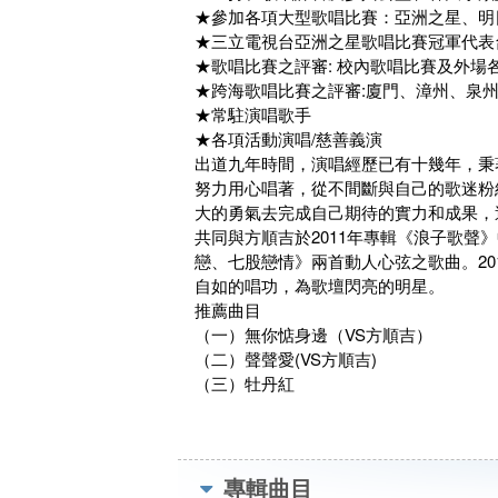
★參加各項大型歌唱比賽：亞洲之星、明
★三立電視台亞洲之星歌唱比賽冠軍代表
★歌唱比賽之評審: 校內歌唱比賽及外場
★跨海歌唱比賽之評審:廈門、漳州、泉
★常駐演唱歌手
★各項活動演唱/慈善義演
出道九年時間，演唱經歷已有十幾年，秉
努力用心唱著，從不間斷與自己的歌迷粉
大的勇氣去完成自己期待的實力和成果，
共同與方順吉於2011年專輯《浪子歌聲
戀、七股戀情》兩首動人心弦之歌曲。20
自如的唱功，為歌壇閃亮的明星。
推薦曲目
（一）無你惦身邊（VS方順吉）
（二）聲聲愛(VS方順吉)
（三）牡丹紅
專輯曲目