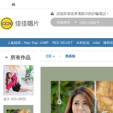
佳佳唱片
佳佳唱片
請提防假造來電顯示的詐騙電話！
【中華門市營業時間調整公告】
快速搜尋
訂購金額滿200元，即享免運優惠!! 詳
人氣搜尋：
Hey! Say! JUMP
RED VELVET
木村拓哉
milet
陳勢
STRAY KIDS
盧廣仲
周杰伦
CD
所有作品
魏嘉榆
遠方 (CD+DVD)