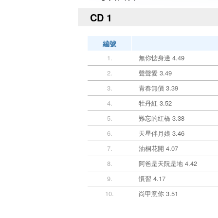
CD 1
編號
1.
無你惦身邊 4.49
2.
聲聲愛 3.49
3.
青春無價 3.39
4.
牡丹紅 3.52
5.
難忘的紅橋 3.38
6.
天星伴月娘 3.46
7.
油桐花開 4.07
8.
阿爸是天阮是地 4.42
9.
慣習 4.17
10.
尚甲意你 3.51