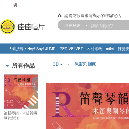
佳佳唱片
佳佳唱片
請提防假造來電顯示的詐騙電話！
【中華門市營業時間調整公告】
快速搜尋
訂購金額滿200元，即享免運優惠!! 詳
人氣搜尋：
Hey! Say! JUMP
RED VELVET
木村拓哉
milet
陳勢
STRAY KIDS
盧廣仲
周杰伦
CD
所有作品
陳孟亨, 謝薇
笛聲琴韻 - 木笛與鋼
琴的對話