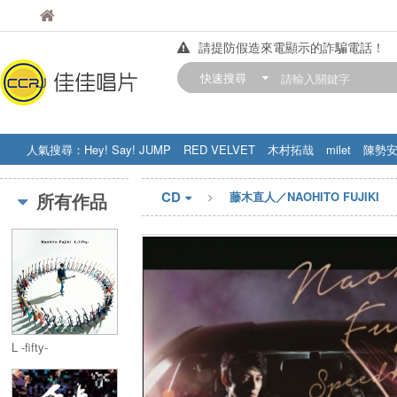
佳佳唱片
佳佳唱片
請提防假造來電顯示的詐騙電話！
【中華門市營業時間調整公告】
快速搜尋
訂購金額滿200元，即享免運優惠!! 詳
人氣搜尋：
Hey! Say! JUMP
RED VELVET
木村拓哉
milet
陳勢
STRAY KIDS
盧廣仲
周杰伦
CD
所有作品
藤木直人／NAOHITO FUJIKI
L -fifty-