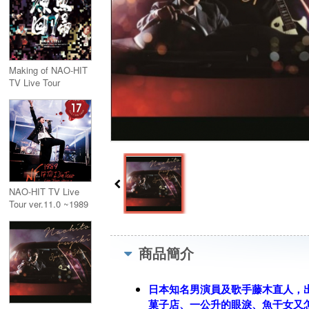
Making of NAO-HIT
TV Live Tour
ver11.1 ～原點回歸
k.k.w.d. tour～DVD
NAO-HIT TV Live
Tour ver.11.0 ~1989
17 Till I Die Tour~(通
常盤 Blu-ray)
商品簡介
日本知名男演員及歌手藤木直人，
菓子店、一公升的眼淚、魚干女又