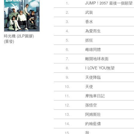
1.
JUMP ! 2057 最後一個願望
2.
武裝
3.
香水
4.
為愛而生
時光機 (2LP圖膠)
5.
抓狂
(重發)
6.
雌雄同體
7.
離開地球表面
8.
I LOVE YOU無望
9.
天使降臨
10.
天使
11.
摩拖車日記
12.
孫悟空
13.
阿姆斯壯
14.
約翰藍儂
15.
我