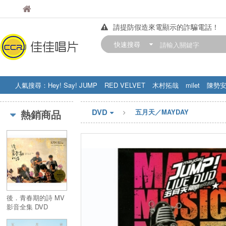
佳佳唱片
佳佳唱片
請提防假造來電顯示的詐騙電話！
【中華門市營業時間調整公告】
快速搜尋
訂購金額滿200元，即享免運優惠!! 詳
人氣搜尋：
Hey! Say! JUMP
RED VELVET
木村拓哉
milet
陳勢
STRAY KIDS
盧廣仲
周杰伦
DVD
熱銷商品
五月天／MAYDAY
後．青春期的詩 MV
影音全集 DVD