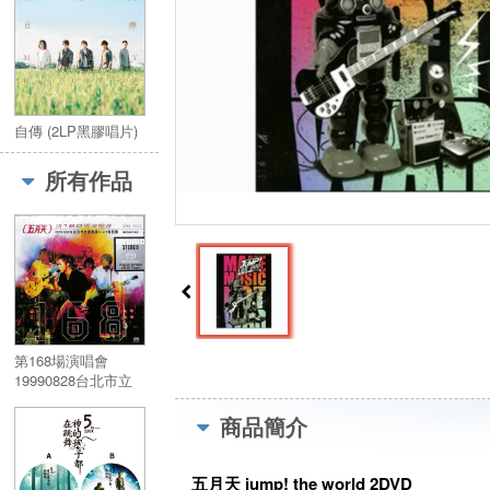
自傳 (2LP黑膠唱片)
所有作品
第168場演唱會
19990828台北市立
體育場LIVE 全紀錄
(SACD)
商品簡介
五月天 jump! the world 2DVD