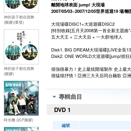
離開地球表面 jump! 大現場
2007/05/03~2007/12/05世界巡迴19 場
神的孩子都在跳舞
(圖膠)(重發)
大現場碟DISC1+大巡迴碟DISC2
[特別收錄]五月天2008第一首全新主題曲"
五大天王 + 三大天后 + 一大群地球人
Disk1. BIG DREAM大現場碟[LIVE全長130
Disk2. ONE WORLD大巡迴碟[jump!抓
神的孩子都在跳舞
很強很暴力！史上最炫開場製作 史上最大
(圖膠)
很猛很抒情！亞洲三大天后同台飆歌 亞洲
專輯曲目
DVD 1
時光機 (2LP圖膠)
編號