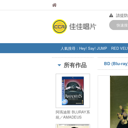
佳佳唱片
佳佳唱片
請提防
【中華
快速搜
訂購金額
人氣搜尋：
Hey! Say! JUMP
RED VEL
STRAY KIDS
盧廣仲
周杰伦
BD (Blu-ray
所有作品
阿瑪迪斯 BLURAY系
統／AMADEUS
DIRECTOR'S CUT