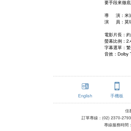
要手段來徹底
導 演：米
演 員：莫
電影片長：約 
螢幕比例：2.4
字幕選單：繁
音效：Dolby T
English
手機板
佳
訂單專線：(02) 2370-279
專線服務時間：星