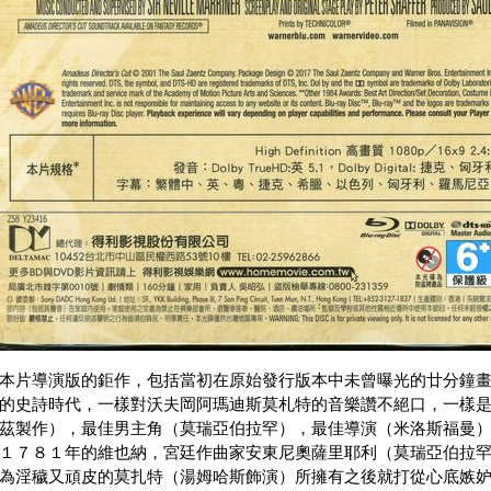
本片導演版的鉅作，包括當初在原始發行版本中未曾曝光的廿分鐘
的史詩時代，一樣對沃夫岡阿瑪迪斯莫札特的音樂讚不絕口，一樣
茲製作），最佳男主角（莫瑞亞伯拉罕），最佳導演（米洛斯福曼
１７８１年的維也納，宮廷作曲家安東尼奧薩里耶利（莫瑞亞伯拉
為淫穢又頑皮的莫扎特（湯姆哈斯飾演）所擁有之後就打從心底嫉