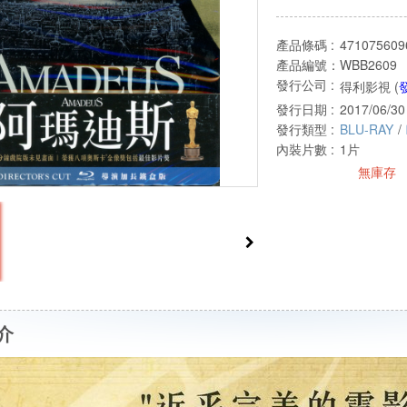
產品條碼 :
471075609
產品編號：
WBB2609
發行公司 :
得利影視 (
發行日期 :
2017/06/30
發行類型 :
BLU-RAY
/
內裝片數 :
1片
無庫存
介