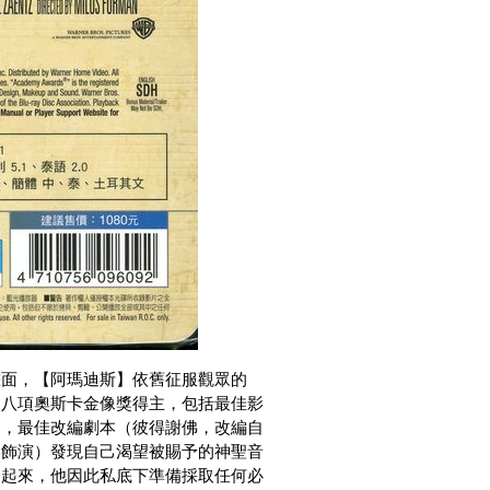
畫面，【阿瑪迪斯】依舊征服觀眾的
是八項奧斯卡金像獎得主，包括最佳影
），最佳改編劇本（彼得謝佛，改編自
罕飾演）發現自己渴望被賜予的神聖音
妒起來，他因此私底下準備採取任何必