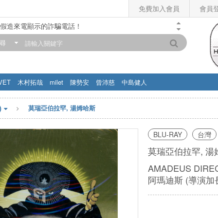
免費加入會員
會員
假造來電顯示的詐騙電話！
門市營業時間調整公告】
尋
滿200元，即享免運優惠!! 詳情>>
VET
木村拓哉
milet
陳勢安
曾沛慈
中島健人
)
莫瑞亞伯拉罕, 湯姆哈斯
BLU-RAY
台灣
莫瑞亞伯拉罕, 
AMADEUS DIRE
阿瑪迪斯 (導演加長