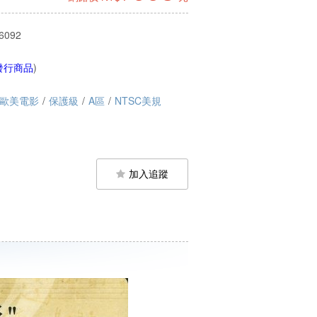
6092
發行商品
)
歐美電影
/
保護級
/
A區
/
NTSC美規
加入追蹤