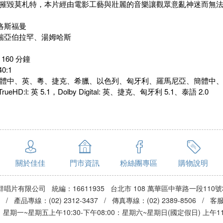
摧毀莫札特，本片經由電影工藝與壯麗的音樂讓觀眾意亂神迷而無
洛斯福曼
瑞亞伯拉罕、湯姆哈斯
160 分鐘
0:1
體中、英、粵、捷克、希臘、以色列、匈牙利、羅馬尼亞、簡體中
rueHD:l: 英 5.1，Dolby Digital: 英、捷克、匈牙利 5.1、泰語 2.0
關於佳佳
門市資訊
粉絲團專區
購物說明
群唱片有限公司 統編：16611935 台北市 108 萬華區中華路一段110號
3 / 產品專線：(02) 2312-3437 / 傳真專線：(02) 2389-8506 / 
期一~星期五上午10:30-下午08:00：星期六~星期日(國定假日) 上午11:0