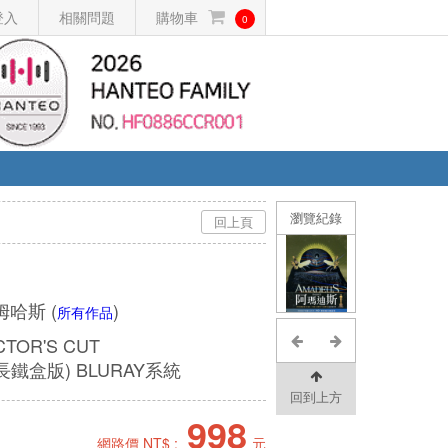
登入
相關問題
購物車
0
瀏覽紀錄
回上頁
湯姆哈斯
(
)
所有作品
CTOR'S CUT
鐵盒版) BLURAY系統
回到上方
998
網路價 NT$ :
元