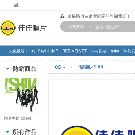
佳佳唱片
佳佳唱片
請提防假造來電顯示的詐騙電話！
【中華門市營業時間調整公告】
快速搜尋
訂購金額滿200元，即享免運優惠!! 詳
人氣搜尋：
Hey! Say! JUMP
RED VELVET
木村拓哉
milet
陳勢
STRAY KIDS
盧廣仲
周杰伦
CD
熱銷商品
信樂團／SHIN
同名專輯 (黑膠)
所有作品