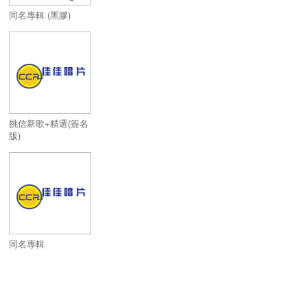
同名專輯 (黑膠)
挑信新歌+精選(簽名
版)
同名專輯