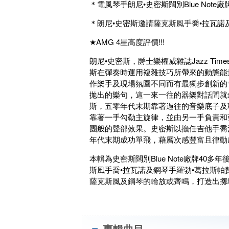
＊電風琴手朗尼•史密斯闊別Blue Not
＊朗尼•史密斯邀請薩克斯風手喬•拉瓦諾
★AMG 4星高度評價!!!
朗尼•史密斯，爵士樂權威雜誌Jazz T
斯在彈奏時運用複雜技巧所帶來的動態能
作樂手及現場氛圍不同而有最獨步創新的
拋出的樂句，這一來一往的器樂對話間就
斯，五零年代末期靠著過往的音樂底子及
靠著一手勾勒主旋律，並由另一手負責和
團般的聲部效果。史密斯以擔任吉他手喬
年代末期成功單飛，藉層次感豐富且律動
本輯為史密斯闊別Blue Note廠牌4
斯風手喬•拉瓦諾及鋼琴手羅勃•葛拉斯
薩克斯風及鋼琴的輪放或齊鳴，打造出擲
專輯曲目