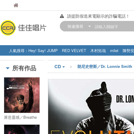
佳佳唱片
佳佳唱片
請提防假造來電顯示的詐騙電話！
【中華門市營業時間調整公告】
快速搜尋
訂購金額滿200元，即享免運優惠!! 詳
人氣搜尋：
Hey! Say! JUMP
RED VELVET
木村拓哉
milet
陳勢
STRAY KIDS
盧廣仲
周杰伦
CD
所有作品
朗尼史密斯／Dr. Lonnie Smith
屏息靈感／Breathe