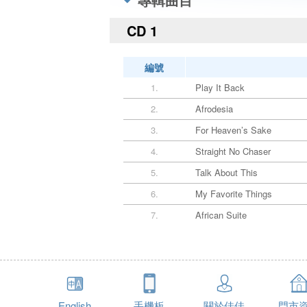
CD 1
編號
1.
Play It Back
2.
Afrodesia
3.
For Heaven’s Sake
4.
Straight No Chaser
5.
Talk About This
6.
My Favorite Things
7.
African Suite
English
手機板
關於佳佳
門市