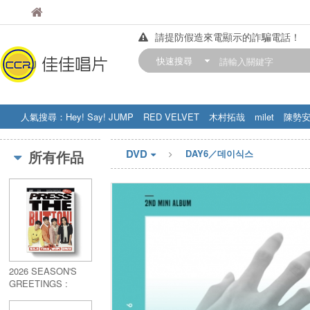
佳佳唱片
佳佳唱片
請提防假造來電顯示的詐騙電話！
【中華門市營業時間調整公告】
快速搜尋
訂購金額滿200元，即享免運優惠!! 詳
人氣搜尋：
Hey! Say! JUMP
RED VELVET
木村拓哉
milet
陳勢
STRAY KIDS
盧廣仲
周杰伦
DVD
所有作品
DAY6／데이식스
2026 SEASON'S
GREETINGS :
PRESS THE
BUTTON (WithMuu