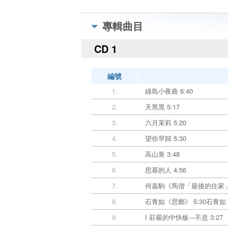
專輯曲目
CD 1
編號
1.
綠島小夜曲 6:40
2.
天黑黑 5:17
3.
六月茉莉 5:20
4.
望你早歸 5:30
5.
高山青 3:48
6.
思慕的人 4:56
7.
何嘉駒《馬偕「最後的住家」》
8.
石青如《思鄉》 5:30石
9.
I 莊嚴的中快板---不息 3:27