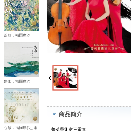
綻放．福爾摩沙
雋永．福爾摩沙
商品簡介
心繫．福爾摩沙_ 蕭
菁英藝術家三重奏