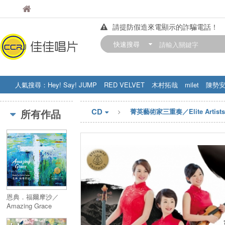
佳佳唱片
佳佳唱片
請提防假造來電顯示的詐騙電話！
【中華門市營業時間調整公告】
快速搜尋
訂購金額滿200元，即享免運優惠!! 詳
人氣搜尋：
Hey! Say! JUMP
RED VELVET
木村拓哉
milet
陳勢
STRAY KIDS
盧廣仲
周杰伦
CD
所有作品
菁英藝術家三重奏／Elite Artists 
恩典．福爾摩沙／
Amazing Grace