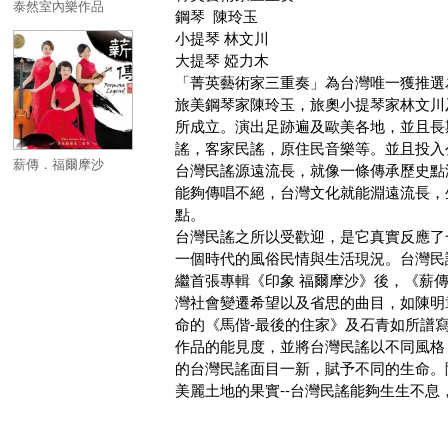
泰然室內樂作品
鋼琴 陳玲玉
小提琴 林文川
大提琴 婭力木
「菁英藝術家三重奏」為台灣唯一獲推選為「史坦威
旅美鋼琴家陳玲玉，旅奧小提琴家林文川
所成立。演出足跡遍及歐美各地，並且長
謠，客家民謠，原住民音樂等。並且投入
薪傳．福爾摩沙
台灣民謠源遠流長，就像一條傳承歷史點
能夠傳唱不絕，台灣文化就能淵遠流長，
點。
台灣民謠之所以受歡迎，是它真實反應了
一個時代的風俗民情與生活現況。台灣民
繼首張專輯《印象 福爾摩沙》後，《薪
灣社會變遷希望以及省思的曲目，如陳明
命的《馬偕-最後的住家》及石青如所譜
作品的能見度，並將台灣民謠以不同風格
的台灣民謠面目一新，賦予不同的生命。
美麗土地的果實--台灣民謠能夠生生不