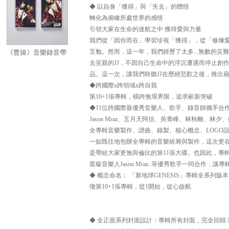
◆ 以自身「獲得」與「失去」的體悟
轉化為俯瞰所處世界的感悟
引領大家在生命的迷航之中 獲得愛與力量
我們從「因你而在」學習珍視「獲得」，從「修煉愛
《曹操》音樂錄音帶
互勉。然而，這一年，我們經歷了太多...無數的
去至親的JJ，不因自己生命中的浮沉遭遇而停止創
品。這一次，讓我們聆聽JJ在歷經悲歡之後，推出
◆跨國際x跨領域x跨自我
第10+1張專輯，橫跨無垠界限，追求嶄新突破
◆11位跨國際最優秀音樂人、歌手、錄音師攜手合
Jason Mraz、五月天阿信、吳青峰、林秋離、林夕
全專輯音樂製作、譜曲、錄製、核心概念、LOGO
一如既往地包辦全專輯的音樂統籌與製作，這次更
是帶給大家更無與倫比的第11張大碟。也因此，專
星級音樂人Jason Mraz..等優秀歌手一同合作，讓
◆ 概念命名： 「新地球GENESIS」專輯全系
徵第10+1張專輯，從1開始，從心啟航
◆ 全正面系列封面設計：專輯所有封面，完全回歸 