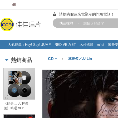
佳佳唱片
佳佳唱片
請提防假造來電顯示的詐騙電話！
【中華門市營業時間調整公告】
快速搜尋
訂購金額滿200元，即享免運優惠!! 詳
人氣搜尋：
Hey! Say! JUMP
RED VELVET
木村拓哉
milet
陳勢
STRAY KIDS
盧廣仲
周杰伦
CD
熱銷商品
林俊傑／JJ Lin
《他是... JJ林俊
傑》精選 3LP