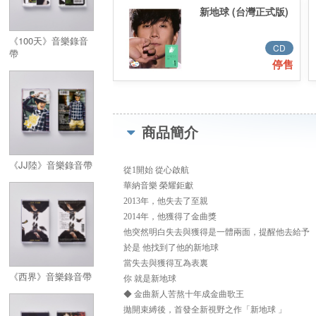
新地球 (台灣正式版)
《100天》音樂錄音
CD
帶
停售
商品簡介
《JJ陸》音樂錄音帶
從1開始 從心啟航
華納音樂 榮耀鉅獻
2013年，他失去了至親
2014年，他獲得了金曲獎
他突然明白失去與獲得是一體兩面，提醒他去給予
於是 他找到了他的新地球
當失去與獲得互為表裏
《西界》音樂錄音帶
你 就是新地球
◆ 金曲新人苦熬十年成金曲歌王
拋開束縛後，首發全新視野之作「新地球 」