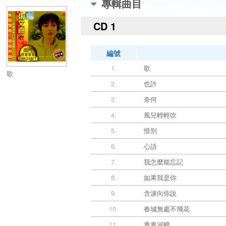
專輯曲目
CD 1
編號
1.
歌
歌
2.
也許
3.
奈何
4.
風兒輕輕吹
5.
惜別
6.
心語
7.
我怎麼能忘記
8.
如果我是你
9.
含淚向你說
10.
春城無處不飛花
11.
青青河畔