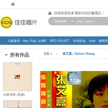
佳佳唱片
佳佳唱片
請提防假造來電顯示的詐騙電話！
【中華門市營業時間調整公告】
快速搜尋
訂購金額滿200元，即享免運優惠!! 詳
人氣搜尋：
Hey! Say! JUMP
RED VELVET
木村拓哉
milet
陳勢
STRAY KIDS
盧廣仲
周杰伦
CD
所有作品
張艾嘉／Sylvia Chang
你愛我嗎 (黑膠)